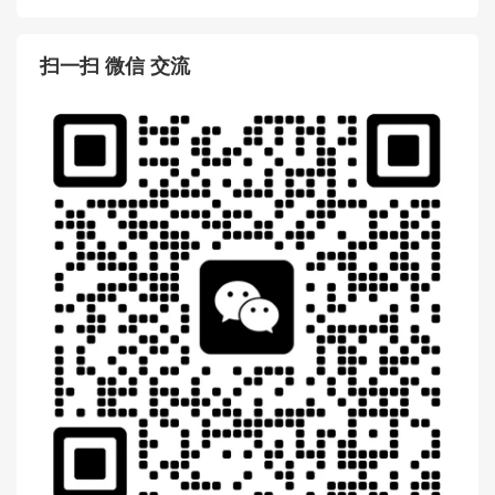
roches牛皮
扫一扫 微信 交流