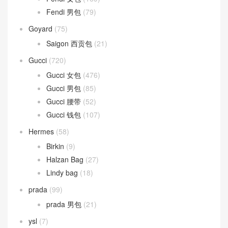
Fendi 女包
(169)
Fendi 男包
(79)
Goyard
(75)
Saigon 西贡包
(21)
Gucci
(720)
Gucci 女包
(476)
Gucci 男包
(85)
Gucci 腰带
(52)
Gucci 钱包
(107)
Hermes
(58)
Birkin
(9)
Halzan Bag
(27)
Lindy bag
(18)
prada
(99)
prada 男包
(21)