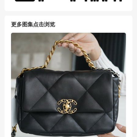
更多图集点击浏览