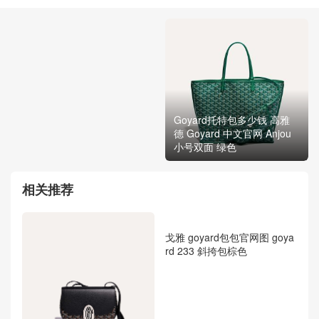
Goyard托特包多少钱 高雅
德 Goyard 中文官网 Anjou
小号双面 绿色
相关推荐