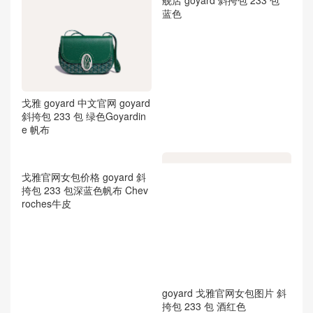
戈雅 goyard 中文官网 goyard
戈雅官网 goyard包包官方旗
斜挎包 233 包 绿色Goyardin
舰店 goyard 斜挎包 233 包
e 帆布
蓝色
戈雅官网女包价格 goyard 斜
goyard 戈雅官网女包图片 斜
挎包 233 包深蓝色帆布 Chev
挎包 233 包 酒红色