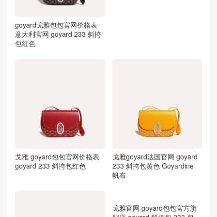
goyard戈雅包包官网价格表
戈雅 goyard包包官网图 goya
意大利官网 goyard 233 斜挎
rd 233 斜挎包棕色
包红色
戈雅 goyard包包官网价格表
戈雅goyard法国官网 goyard
goyard 233 斜挎包红色
233 斜挎包黄色 Goyardine
帆布