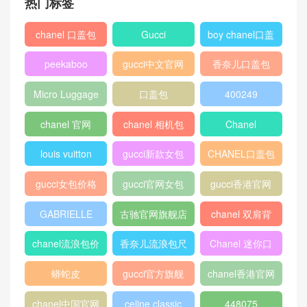
CHANEL 香奈儿31大号购物
包 黑色小牛漆皮、棉、混合
纤维
大自然的鬼斧神工 世界上10
大最不可思议的奇异石头
热门标签
chanel 口盖包
Gucci
boy chanel口盖
包
peekaboo
gucci中文官网
香奈儿口盖包
2018
Micro Luggage
口盖包
400249
chanel 官网
chanel 相机包
Chanel