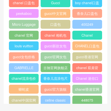
chanel 口盖包
Gucci
boy chanel口盖
包
peekaboo
gucci中文官网
香奈儿口盖包
2018
Micro Luggage
口盖包
400249
chanel 官网
chanel 相机包
Chanel
louis vuitton
gucci新款女包
CHANEL口盖包
gucci女包价格
gucci官网女包
gucci香港官网
GABRIELLE
古驰官网旗舰店
chanel 双肩背
包
chanel流浪包价
香奈儿流浪包尺
Chanel 迷你口
格
寸
盖包
蟒蛇皮
gucci官方旗舰
chanel香港官网
店
chanel中国官网
celine classic
448075
box
409487
Dioraddict
gabrielle流浪包