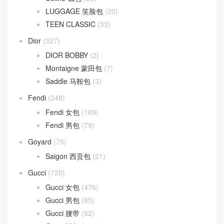
LUGGAGE 笑脸包
(20)
TEEN CLASSIC
(33)
Dior
(327)
DIOR BOBBY
(2)
Montaigne 蒙田包
(7)
Saddle 马鞍包
(3)
Fendi
(248)
Fendi 女包
(169)
Fendi 男包
(79)
Goyard
(75)
Saigon 西贡包
(21)
Gucci
(720)
Gucci 女包
(476)
Gucci 男包
(85)
Gucci 腰带
(52)