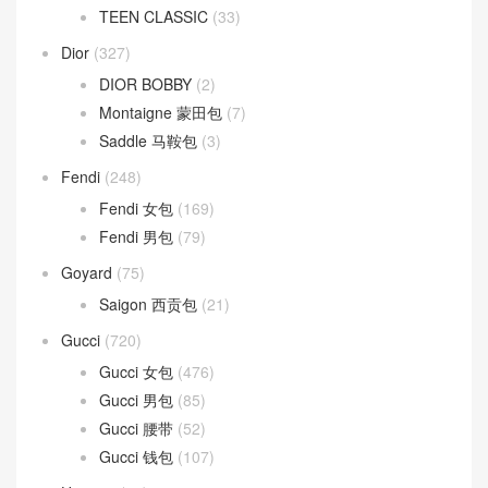
TEEN CLASSIC
(33)
Dior
(327)
DIOR BOBBY
(2)
Montaigne 蒙田包
(7)
Saddle 马鞍包
(3)
Fendi
(248)
Fendi 女包
(169)
Fendi 男包
(79)
Goyard
(75)
Saigon 西贡包
(21)
Gucci
(720)
Gucci 女包
(476)
Gucci 男包
(85)
Gucci 腰带
(52)
Gucci 钱包
(107)