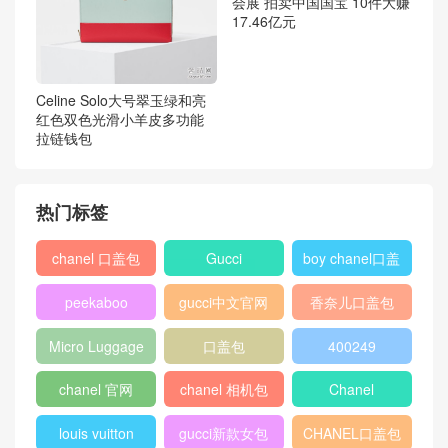
香奈儿 Chanel 相机套红色
羊皮革与银色金属
Louis Vuitton CITY STEAME
R 小号手袋 M53028
日本藤田美术馆托 洛克菲勒
会展 拍卖中国国宝 10件大赚
17.46亿元
Celine Solo大号翠玉绿和亮
红色双色光滑小羊皮多功能
拉链钱包
热门标签
chanel 口盖包
Gucci
boy chanel口盖
包