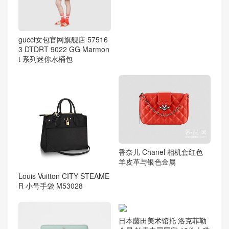
妆包
迪奥“Lady Dior”红色小母牛
皮柔软大手提包印藤格纹和
缀以饰钉图
gucci女包官网旗舰店 57516
3 DTDRT 9022 GG Marmon
t 系列迷你水桶包