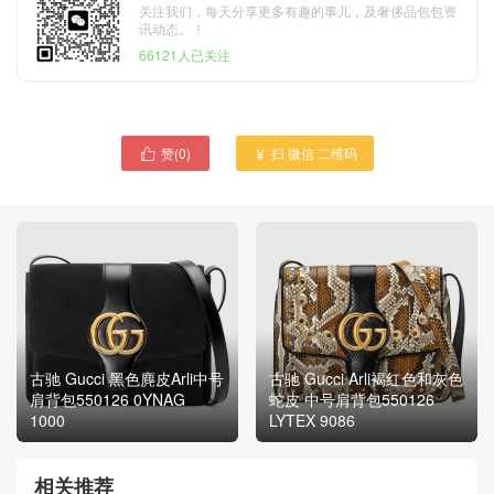
关注我们，每天分享更多有趣的事儿，及奢侈品包包资
讯动态。！
66121人已关注
赞(
0
)
扫 微信 二维码


古驰 Gucci 黑色麂皮Arli中号
古驰 Gucci Arli褐红色和灰色
肩背包550126 0YNAG
蛇皮 中号肩背包550126
1000
LYTEX 9086
相关推荐