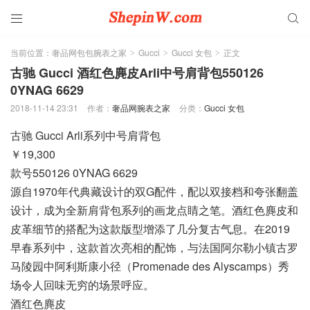


当前位置：
奢品网包包腕表之家
Gucci
Gucci 女包
正文
>
>
>
古驰 Gucci 酒红色麂皮Arli中号肩背包550126
0YNAG 6629
2018-11-14 23:31
作者：
奢品网腕表之家
分类：
Gucci 女包
古驰 Gucci Arli系列中号肩背包
￥19,300
款号550126 0YNAG 6629
源自1970年代典藏设计的双G配件，配以双接档和夸张翻盖
设计，成为全新肩背包系列的画龙点睛之笔。酒红色麂皮和
皮革细节的搭配为这款版型增添了几分复古气息。在2019
早春系列中，这款首次亮相的配饰，与法国阿尔勒小镇古罗
马陵园中阿利斯康小径（Promenade des Alyscamps）秀
场令人回味无穷的场景呼应。
酒红色麂皮