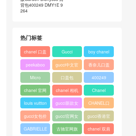
背包400249 DMY1E 9
264
热门标签
chanel 口盖
Gucci
boy chanel
包
口盖包
peekaboo
gucci中文官
香奈儿口盖
网
包2018
Micro
口盖包
400249
Luggage
chanel 官网
chanel 相机
Chanel
包
louis vuitton
gucci新款女
CHANEL口
包
盖包
gucci女包价
gucci官网女
gucci香港官
格
包
网
GABRIELLE
古驰官网旗
chanel 双肩