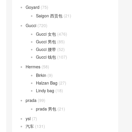
Goyard
(75)
Saigon 西贡包
(21)
Gucci
(720)
Gucci 女包
(476)
Gucci 男包
(85)
Gucci 腰带
(52)
Gucci 钱包
(107)
Hermes
(58)
Birkin
(9)
Halzan Bag
(27)
Lindy bag
(18)
prada
(99)
prada 男包
(21)
ysl
(7)
汽车
(131)