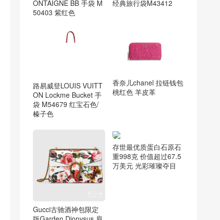
ONTAIGNE BB 手袋 M
经典旅行袋M43412
50403 紫红色
香奈儿chanel 拉链钱包
路易威登LOUIS VUITT
桃红色 羊皮革
ON Lockme Bucket 手
袋 M54679 红宝石色/
榛子色
存世最优质蛋白石原石
重998克 价值超过67.5
万美元 光彩璀璨夺目
Gucci古驰酒神包限定
版Garden Dionysus 肩