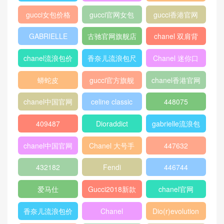
chanel 官网
chanel 相机包
Chanel
louis vuitton
gucci新款女包
CHANEL口盖包
gucci女包价格
gucci官网女包
gucci香港官网
GABRIELLE
古驰官网旗舰店
chanel 双肩背
包
chanel流浪包价
香奈儿流浪包尺
Chanel 迷你口
格
寸
盖包
蟒蛇皮
gucci官方旗舰
chanel香港官网
店
chanel中国官网
celine classic
448075
box
409487
Dioraddict
gabrielle流浪包
chanel中国官网
Chanel 大号手
447632
包
提包
432182
Fendi
446744
爱马仕
Gucci2018新款
chanel官网