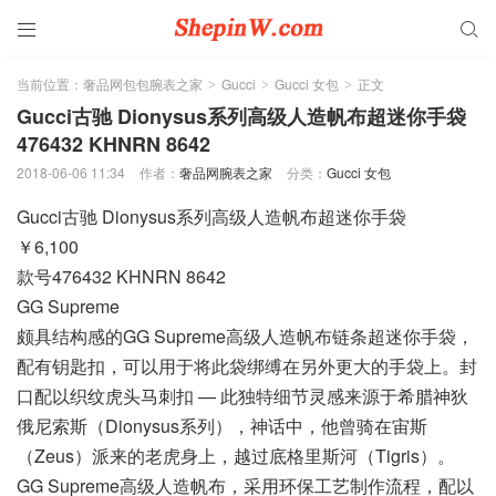


当前位置：
奢品网包包腕表之家
Gucci
Gucci 女包
正文
>
>
>
Gucci古驰 Dionysus系列高级人造帆布超迷你手袋
476432 KHNRN 8642
2018-06-06 11:34
作者：
奢品网腕表之家
分类：
Gucci 女包
Gucci古驰 Dionysus系列高级人造帆布超迷你手袋
￥6,100
款号476432 KHNRN 8642
GG Supreme
颇具结构感的GG Supreme高级人造帆布链条超迷你手袋，
配有钥匙扣，可以用于将此袋绑缚在另外更大的手袋上。封
口配以织纹虎头马刺扣 — 此独特细节灵感来源于希腊神狄
俄尼索斯（Dionysus系列），神话中，他曾骑在宙斯
（Zeus）派来的老虎身上，越过底格里斯河（Tigris）。
GG Supreme高级人造帆布，采用环保工艺制作流程，配以