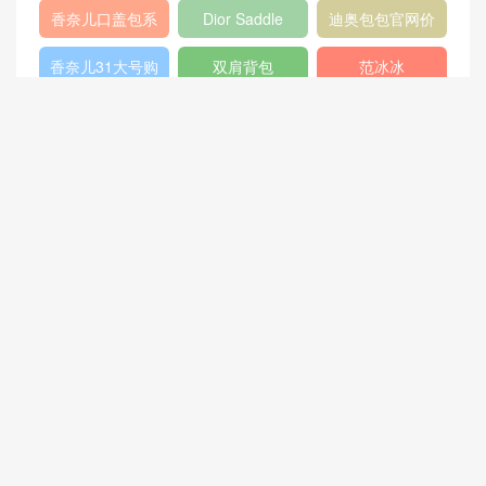
女包
香奈儿流浪包价
Chanel
Dio(r)evolution
格
Gabrielle小号流
香奈儿口盖包系
Dior Saddle
迪奥包包官网价
浪包
列
Bag
格
香奈儿31大号购
双肩背包
范冰冰
物包
猜你喜欢
Chloé Milo购物包 小粒面小
羊皮拼接光滑小牛皮和麂皮
LV Sac Marin手袋N44012 2