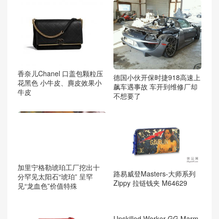
香奈儿Chanel 口盖包颗粒压
德国小伙开保时捷918高速上
花黑色 小牛皮、麂皮效果小
飙车遇事故 车开到维修厂却
牛皮
不想要了
加里宁格勒琥珀工厂挖出十
路易威登Masters-大师系列
分罕见太阳石“琥珀” 呈罕
Zippy 拉链钱夹 M64629
见“龙血色”价值特殊