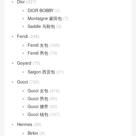
Dior
(327)
DIOR BOBBY
(2)
Montaigne 蒙田包
(7)
Saddle 马鞍包
(3)
Fendi
(248)
Fendi 女包
(169)
Fendi 男包
(79)
Goyard
(75)
Saigon 西贡包
(21)
Gucci
(720)
Gucci 女包
(476)
Gucci 男包
(85)
Gucci 腰带
(52)
Gucci 钱包
(107)
Hermes
(58)
Birkin
(9)