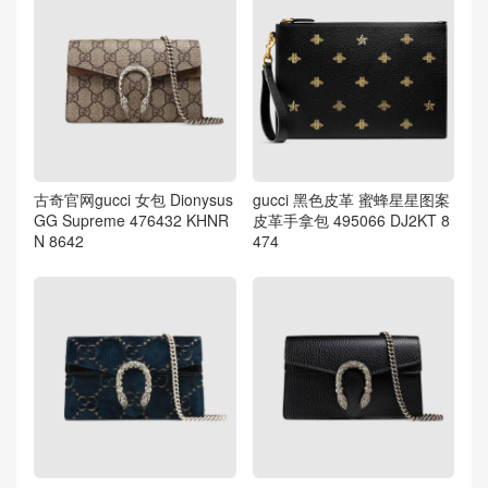
古奇官网gucci 女包 Dionysus
gucci 黑色皮革 蜜蜂星星图案
GG Supreme 476432 KHNR
皮革手拿包 495066 DJ2KT 8
N 8642
474