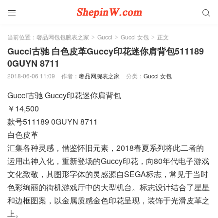


当前位置：
奢品网包包腕表之家
Gucci
Gucci 女包
正文
>
>
>
Gucci古驰 白色皮革Guccy印花迷你肩背包511189
0GUYN 8711
2018-06-06 11:09
作者：
奢品网腕表之家
分类：
Gucci 女包
Gucci古驰 Guccy印花迷你肩背包
￥14,500
款号511189 0GUYN 8711
白色皮革
汇集各种灵感，借鉴怀旧元素，2018春夏系列将此二者的
运用出神入化，重新登场的Guccy印花，向80年代电子游戏
文化致敬，其图形字体的灵感源自SEGA标志，常见于当时
色彩绚丽的街机游戏厅中的大型机台。标志设计结合了星星
和边框图案，以金属质感金色印花呈现，装饰于光滑皮革之
上。