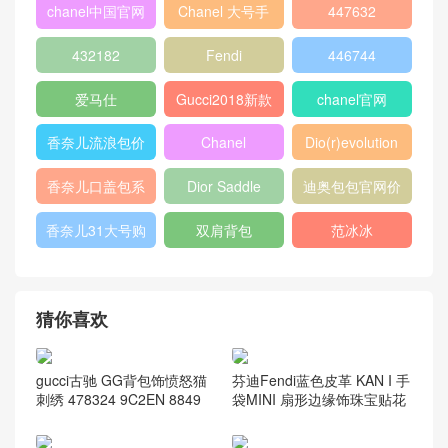
费179万
赛琳celine classic box 碳灰
色 中号鳄鱼皮 肩背和斜挎手
袋
香奈儿 chanel 羊皮粉红 口盖
包配以手柄 A98791
香奈儿chanel官网包包图片
价格 淡米色 小牛皮晚宴包
热门标签
chanel 口盖包
Gucci
boy chanel口盖