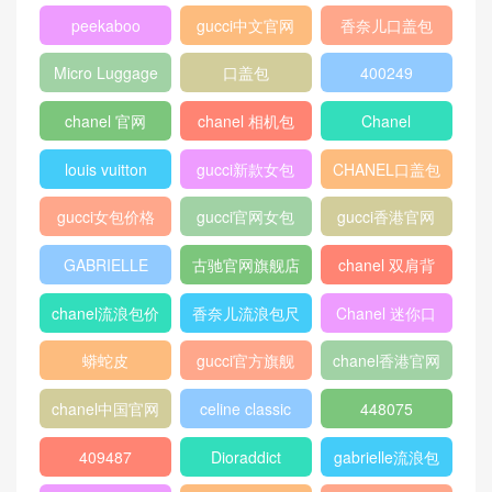
LV Pochette Voyage 中号手
劳斯莱斯第八代幻影正式发
袋 M66639 并饰有狮子,大象,
布 全新劳斯莱斯幻影实拍细
斑马
节
香奈儿Chanel 相机包 黑色
颗粒压花小牛皮与金色金属
香奈儿 海军蓝羊皮革与金色
金属 口盖包 A92237
刘德华戴棒球帽出院 眉心带
疤痕 称很快站起来 50天医疗