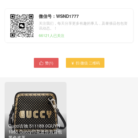
微信号：WSND1777
关注我们，每天分享更多有趣的事儿，及奢侈品包包资
讯动态。！
66121人已关注
赞(
1
)
扫 微信 二维码


Gucci古驰 511189 0GUYN
Gucci古驰 小号刺绣蛇皮肩
1055 Guccy印花迷你肩背包
背包499617 LT2MX 9593天
黑色皮革
然蛇皮