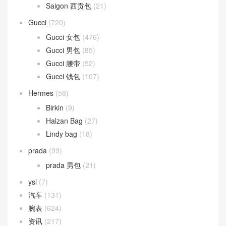
Celine 女包
(59)
Celine 钱包
(36)
LUGGAGE 笑脸包
(20)
TEEN CLASSIC
(33)
Dior
(327)
DIOR BOBBY
(2)
Montaigne 蒙田包
(7)
Saddle 马鞍包
(3)
Fendi
(248)
Fendi 女包
(169)
Fendi 男包
(79)
Goyard
(75)
Saigon 西贡包
(21)
Gucci
(720)
Gucci 女包
(476)
Gucci 男包
(85)