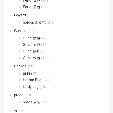
TEEN CLASSIC
(33)
Dior
(327)
DIOR BOBBY
(2)
Montaigne 蒙田包
(7)
Saddle 马鞍包
(3)
Fendi
(248)
Fendi 女包
(169)
Fendi 男包
(79)
Goyard
(75)
Saigon 西贡包
(21)
Gucci
(720)
Gucci 女包
(476)
Gucci 男包
(85)
Gucci 腰带
(52)
Gucci 钱包
(107)
Hermes
(58)