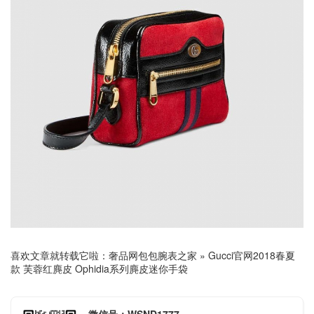
喜欢文章就转载它啦：
奢品网包包腕表之家
»
Gucci官网2018春夏
款 芙蓉红麂皮 Ophidia系列麂皮迷你手袋
微信号：WSND1777