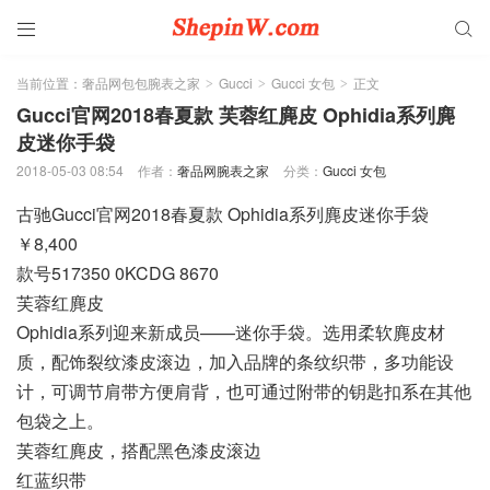


当前位置：
奢品网包包腕表之家
Gucci
Gucci 女包
正文
>
>
>
Gucci官网2018春夏款 芙蓉红麂皮 Ophidia系列麂
皮迷你手袋
2018-05-03 08:54
作者：
奢品网腕表之家
分类：
Gucci 女包
古驰Gucci官网2018春夏款 Ophidia系列麂皮迷你手袋
￥8,400
款号517350 0KCDG 8670
芙蓉红麂皮
Ophidia系列迎来新成员——迷你手袋。选用柔软麂皮材
质，配饰裂纹漆皮滚边，加入品牌的条纹织带，多功能设
计，可调节肩带方便肩背，也可通过附带的钥匙扣系在其他
包袋之上。
芙蓉红麂皮，搭配黑色漆皮滚边
红蓝织带