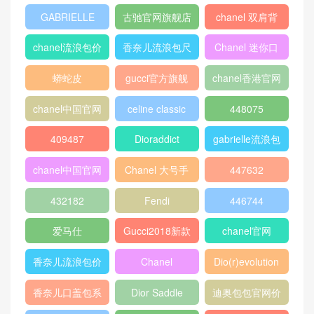
热门标签
chanel 口盖包
Gucci
boy chanel口盖
包
peekaboo
gucci中文官网
香奈儿口盖包
2018
Micro Luggage
口盖包
400249
chanel 官网
chanel 相机包
Chanel
louis vuitton
gucci新款女包
CHANEL口盖包
gucci女包价格
gucci官网女包
gucci香港官网
GABRIELLE
古驰官网旗舰店
chanel 双肩背
包
chanel流浪包价
香奈儿流浪包尺
Chanel 迷你口
格
寸
盖包
蟒蛇皮
gucci官方旗舰
chanel香港官网
店