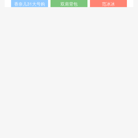
chanel中国官网
celine classic
448075
box
409487
Dioraddict
gabrielle流浪包
chanel中国官网
Chanel 大号手
447632
包
提包
432182
Fendi
446744
爱马仕
Gucci2018新款
chanel官网
女包
香奈儿流浪包价
Chanel
Dio(r)evolution
格
Gabrielle小号流
香奈儿口盖包系
Dior Saddle
迪奥包包官网价
浪包
列
Bag
格
香奈儿31大号购
双肩背包
范冰冰
物包
猜你喜欢