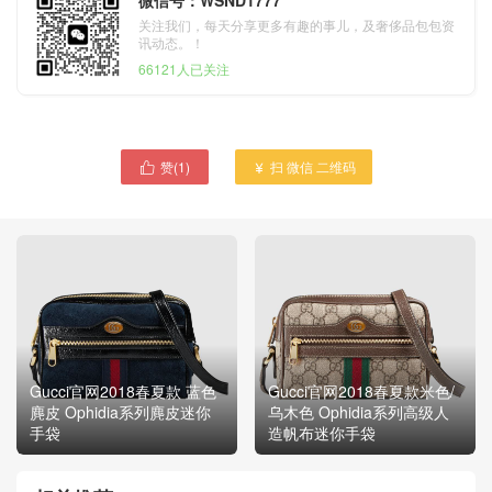
关注我们，每天分享更多有趣的事儿，及奢侈品包包资
讯动态。！
66121人已关注
赞(
1
)
扫 微信 二维码


Gucci官网2018春夏款 蓝色
Gucci官网2018春夏款米色/
麂皮 Ophidia系列麂皮迷你
乌木色 Ophidia系列高级人
手袋
造帆布迷你手袋