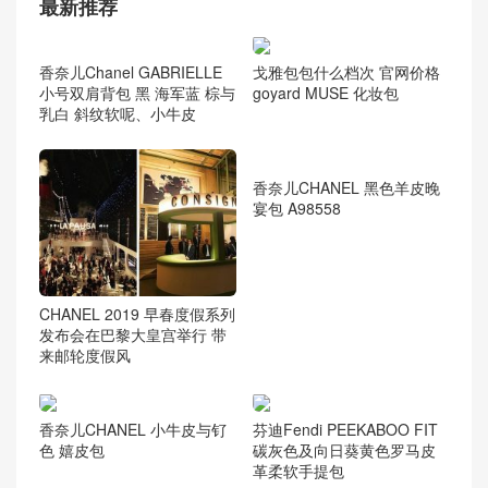
chanel leboy
(59)
Chanel 当季新款
(579)
chanel 钱夹
(13)
Gabrielle 手袋
(91)
最新推荐
戈雅包包什么档次 官网价格
goyard MUSE 化妆包
香奈儿Chanel GABRIELLE
小号双肩背包 黑 海军蓝 棕与
乳白 斜纹软呢、小牛皮