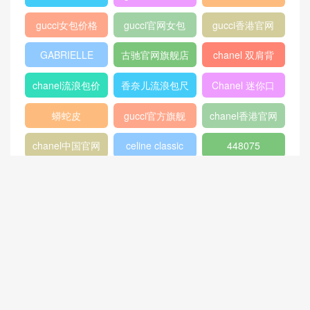
gucci女包价格
gucci官网女包
gucci香港官网
GABRIELLE
古驰官网旗舰店
chanel 双肩背
包
chanel流浪包价
香奈儿流浪包尺
Chanel 迷你口
格
寸
盖包
蟒蛇皮
gucci官方旗舰
chanel香港官网
店
chanel中国官网
celine classic
448075
box
409487
Dioraddict
gabrielle流浪包
chanel中国官网
Chanel 大号手
447632
包
提包
432182
Fendi
446744
爱马仕
Gucci2018新款
chanel官网
女包
香奈儿流浪包价
Chanel
Dio(r)evolution