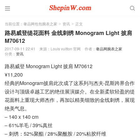


当前位置：
奢品网包包腕表之家
资讯
正文
>
>
路易威登缇花面料 金线刺绣 Monogram Light 披肩
M70612
2017-09-11 22:41
来源：Louis vuitton 官网
作者：
奢品网腕表之家
分类：
资讯
路易威登 Monogram Light 披肩 M70612
¥11,200
经典的Monogram披肩此次成了这系列与杰夫‧昆斯跨界合作
设计与顶级卓越工艺的绝佳展演媒介。在全新柔软轻盈的缇
花面料上重现大师杰作，再加以精美细致的金线刺绣，展现
绝美气息。
– 140 x 140 cm
– 61%羊毛 / 39%真丝
– 刺绣：52%聚酯 / 28%聚酰胺 / 20%粘胶纤维