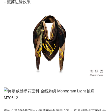
– 流苏边缘效果
喜欢文章就转载它啦：
奢品网包包腕表之家
»
路易威登缇花面料 金