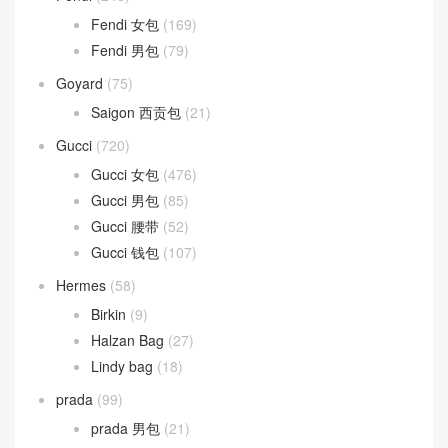
Fendi 女包
(169)
Fendi 男包
(79)
Goyard
(75)
Saigon 西贡包
(21)
Gucci
(720)
Gucci 女包
(476)
Gucci 男包
(85)
Gucci 腰带
(52)
Gucci 钱包
(107)
Hermes
(58)
Birkin
(9)
Halzan Bag
(27)
Lindy bag
(18)
prada
(99)
prada 男包
(21)