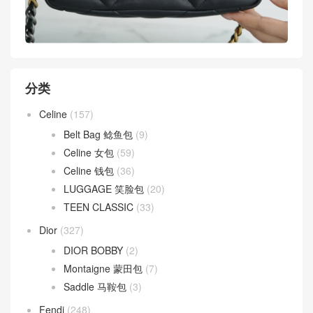
分类
Celine
(157)
Belt Bag 鲶鱼包
(9)
Celine 女包
(59)
Celine 钱包
(36)
LUGGAGE 笑脸包
(20)
TEEN CLASSIC
(33)
Dior
(327)
DIOR BOBBY
(2)
Montaigne 蒙田包
(7)
Saddle 马鞍包
(3)
Fendi
(248)