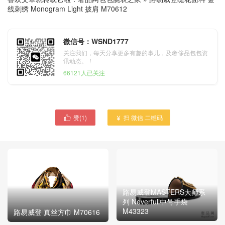
线刺绣 Monogram Light 披肩 M70612
微信号：WSND1777
关注我们，每天分享更多有趣的事儿，及奢侈品包包资
讯动态。！
66121人已关注
赞(
1
)
扫 微信 二维码


路易威登MASTERS大师系
列 Neverfull中号手袋
M43323
路易威登 真丝方巾 M70616