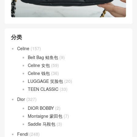
分类
Celine
(157)
Belt Bag 鲶鱼包
(9)
Celine 女包
(59)
Celine 钱包
(36)
LUGGAGE 笑脸包
(20)
TEEN CLASSIC
(33)
Dior
(327)
DIOR BOBBY
(2)
Montaigne 蒙田包
(7)
Saddle 马鞍包
(3)
Fendi
(248)