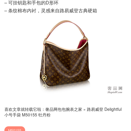
– 可挂钥匙和手包的D形环
– 条纹棉布内衬，灵感来自路易威登古典硬箱
喜欢文章就转载它啦：
奢品网包包腕表之家
»
路易威登 Delightful
小号手袋 M50155 牡丹粉
M50155