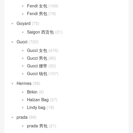
Fendi 女包
(169)
Fendi 男包
(79)
Goyard
(75)
Saigon 西贡包
(21)
Gucci
(720)
Gucci 女包
(476)
Gucci 男包
(85)
Gucci 腰带
(52)
Gucci 钱包
(107)
Hermes
(58)
Birkin
(9)
Halzan Bag
(27)
Lindy bag
(18)
prada
(99)
prada 男包
(21)