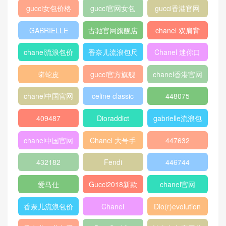
gucci女包价格
gucci官网女包
gucci香港官网
GABRIELLE
古驰官网旗舰店
chanel 双肩背
包
chanel流浪包价
香奈儿流浪包尺
Chanel 迷你口
格
寸
盖包
蟒蛇皮
gucci官方旗舰
chanel香港官网
店
chanel中国官网
celine classic
448075
box
409487
Dioraddict
gabrielle流浪包
chanel中国官网
Chanel 大号手
447632
包
提包
432182
Fendi
446744
爱马仕
Gucci2018新款
chanel官网
女包
香奈儿流浪包价
Chanel
Dio(r)evolution
格
Gabrielle小号流