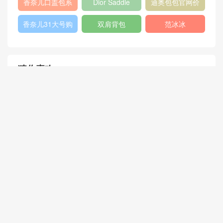
香奈儿口盖包系
Dior Saddle
迪奥包包官网价
浪包
列
Bag
格
香奈儿31大号购
双肩背包
范冰冰
物包
猜你喜欢
《新木乃伊》原名:The Mum
my于6月9日以3D、IMAX3D
全国公映
路易威登 TWIST 小号手袋 M
44050
Gucci 柔软GG Blooms天竺