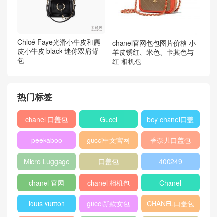
Chloé Faye光滑小牛皮和麂
chanel官网包包图片价格 小
皮小牛皮 black 迷你双肩背
羊皮锈红、米色、卡其色与
包
红 相机包
热门标签
chanel 口盖包
Gucci
boy chanel口盖
包
peekaboo
gucci中文官网
香奈儿口盖包
2018
Micro Luggage
口盖包
400249
chanel 官网
chanel 相机包
Chanel
louis vuitton
gucci新款女包
CHANEL口盖包