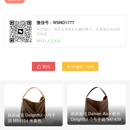
微信号：WSND1777
关注我们，每天分享更多有趣的事儿，及奢侈品包包资
讯动态。！
66121人已关注
赞(
0
)
扫 微信 二维码


路易威登 Damier Azur 帆布
路易威登 Delightful 小号手
Delightful 小号手袋 N41459
袋 M50154 米黄色