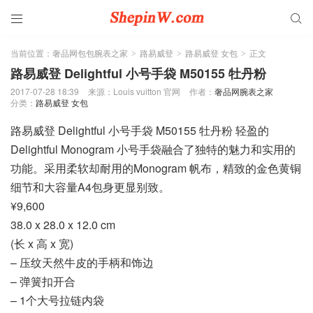


当前位置：
奢品网包包腕表之家
路易威登
路易威登 女包
正文
>
>
>
路易威登 Delightful 小号手袋 M50155 牡丹粉
2017-07-28 18:39
来源：Louis vuitton 官网
作者：
奢品网腕表之家
分类：
路易威登 女包
路易威登 Delightful 小号手袋 M50155 牡丹粉 轻盈的
Delightful Monogram 小号手袋融合了独特的魅力和实用的
功能。采用柔软却耐用的Monogram 帆布，精致的金色黄铜
细节和大容量A4包身更显别致。
¥9,600
38.0 x 28.0 x 12.0 cm
(长 x 高 x 宽)
– 压纹天然牛皮的手柄和饰边
– 弹簧扣开合
– 1个大号拉链内袋