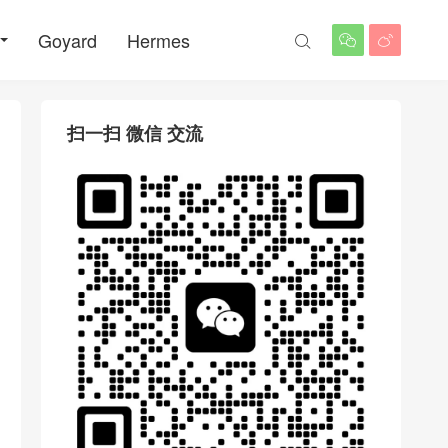
Goyard
Hermes



扫一扫 微信 交流