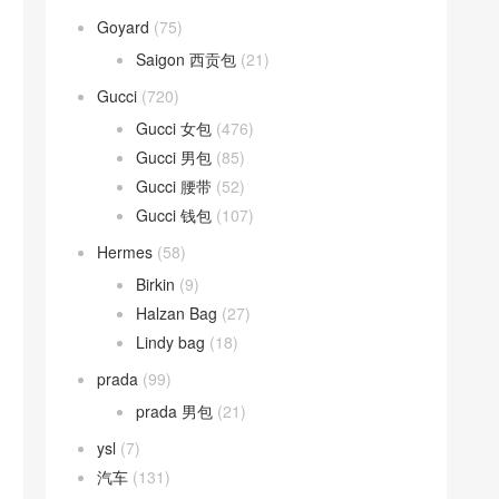
Goyard
(75)
Saigon 西贡包
(21)
Gucci
(720)
Gucci 女包
(476)
Gucci 男包
(85)
Gucci 腰带
(52)
Gucci 钱包
(107)
Hermes
(58)
Birkin
(9)
Halzan Bag
(27)
Lindy bag
(18)
prada
(99)
prada 男包
(21)
ysl
(7)
汽车
(131)