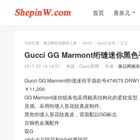
首页
香奈儿
当前位置：
奢品网包包腕表之家
Gucci
Gucci 女包
正文
>
>
>
Gucci GG Marmont绗缝迷你黑色手
2017-07-14 14:57
来源：Gucci官网
作者：
奢品网腕表
Gucci GG Marmont绗缝迷你手袋款号474575 DRW1T
￥11,200
GG Marmont迷你链条包采用颇具结构化的柔软
灵感。采用绗缝人形花纹真皮制作。
黑色绗缝人形花纹真皮，背面配以GG标志
古铜色金属配件
双G
16个卡片隔层和2个钞票隔层