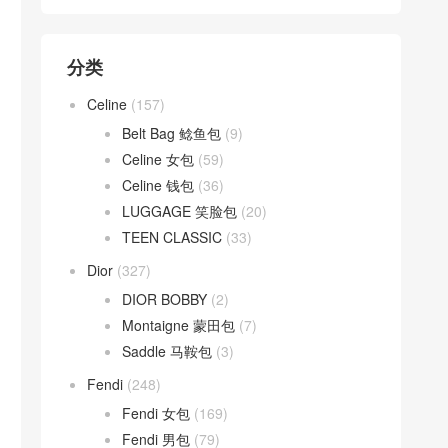
分类
Celine
(157)
Belt Bag 鲶鱼包
(9)
Celine 女包
(59)
Celine 钱包
(36)
LUGGAGE 笑脸包
(20)
TEEN CLASSIC
(33)
Dior
(327)
DIOR BOBBY
(2)
Montaigne 蒙田包
(7)
Saddle 马鞍包
(3)
Fendi
(248)
Fendi 女包
(169)
Fendi 男包
(79)