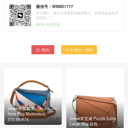
微信号：WSND1777
关注我们，每天分享更多有趣的事儿，及奢侈品包包资
讯动态。！
66121人已关注
赞(
2
)
扫 微信 二维码


loewe罗意威 Puzzle Paulas
Ibiza Bag Multicolour
loewe罗意威 Puzzle Extra
370.99.K74
Large Bag 棕色