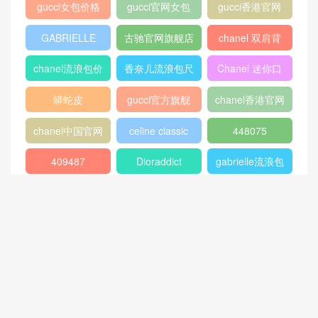
gucci女包价格
gucci官网女包
gucci香港官网
GABRIELLE
古驰官网旗舰店
chanel 双肩背
包
chanel流浪包价
香奈儿流浪包尺
Chanel 迷你口
格
寸
盖包
蟒蛇皮
gucci官方旗舰
chanel香港官网
店
chanel中国官网
celine classic
448075
box
409487
Dioraddict
gabrielle流浪包
chanel中国官网
Chanel 大号手
447632
包
提包
432182
Fendi
446744
爱马仕
Gucci2018新款
chanel官网
女包
香奈儿流浪包价
Chanel
Dio(r)evolution
格
Gabrielle小号流
香奈儿口盖包系
Dior Saddle
迪奥包包官网价