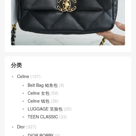
分类
Celine
(157)
Belt Bag 鲶鱼包
(9)
Celine 女包
(59)
Celine 钱包
(36)
LUGGAGE 笑脸包
(20)
TEEN CLASSIC
(33)
Dior
(327)
DIOR BOBBY
(2)