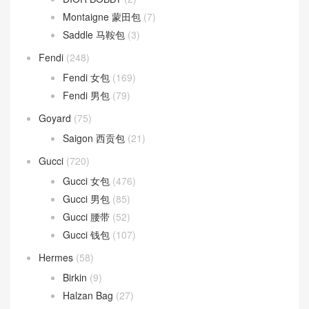
Montaigne 蒙田包
(7)
Saddle 马鞍包
(3)
Fendi
(248)
Fendi 女包
(169)
Fendi 男包
(79)
Goyard
(75)
Saigon 西贡包
(21)
Gucci
(720)
Gucci 女包
(476)
Gucci 男包
(85)
Gucci 腰带
(52)
Gucci 钱包
(107)
Hermes
(58)
Birkin
(9)
Halzan Bag
(27)