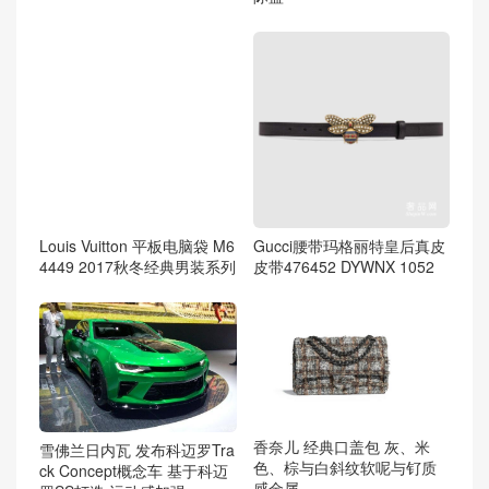
Louis Vuitton 平板电脑袋 M6
Gucci腰带玛格丽特皇后真皮
4449 2017秋冬经典男装系列
皮带476452 DYWNX 1052
香奈儿 经典口盖包 灰、米
雪佛兰日内瓦 发布科迈罗Tra
色、棕与白斜纹软呢与钌质
ck Concept概念车 基于科迈
感金属