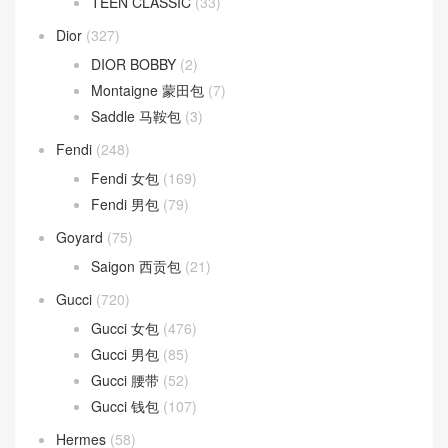
TEEN CLASSIC
(33)
Dior
(327)
DIOR BOBBY
(2)
Montaigne 蒙田包
(7)
Saddle 马鞍包
(3)
Fendi
(248)
Fendi 女包
(169)
Fendi 男包
(79)
Goyard
(75)
Saigon 西贡包
(21)
Gucci
(720)
Gucci 女包
(476)
Gucci 男包
(85)
Gucci 腰带
(52)
Gucci 钱包
(107)
Hermes
(58)