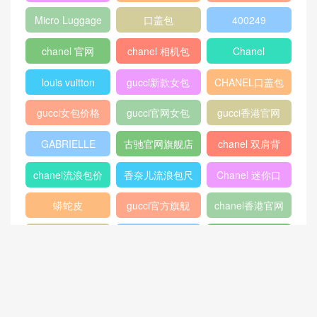
2018
Micro Luggage
口盖包
400249
chanel 官网
chanel 相机包
Chanel
louis vuitton
gucci新款女包
CHANEL口盖包
gucci女包价格
gucci官网女包
gucci香港官网
GABRIELLE
古驰官网旗舰店
chanel 双肩背
包
chanel流浪包价
香奈儿流浪包尺
Chanel 迷你口
格
寸
盖包
蟒蛇皮
gucci官方旗舰
chanel香港官网
店
chanel中国官网
celine classic
448075
box
409487
Dioraddict
gabrielle流浪包
chanel中国官网
Chanel 大号手
447632