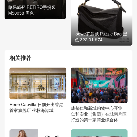
路易威登 RETIRO手提袋
M50058 黑色
loewe罗意威 Puzzle Bag 黑
色 322.01.K74
相关推荐
René Caovilla 日前开出香港
成都仁和新城购物中心开业
首家旗舰店 坐标海港城
仁和实业（集团）在城南片区
打造的第一家商业综合体