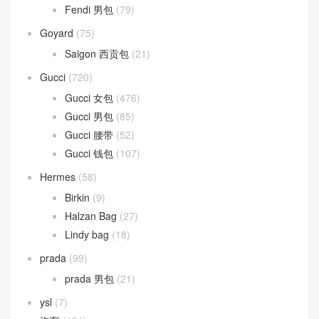
Fendi 男包
(79)
Goyard
(75)
Saigon 西贡包
(21)
Gucci
(720)
Gucci 女包
(476)
Gucci 男包
(85)
Gucci 腰带
(52)
Gucci 钱包
(107)
Hermes
(58)
Birkin
(9)
Halzan Bag
(27)
Lindy bag
(18)
prada
(99)
prada 男包
(21)
ysl
(7)