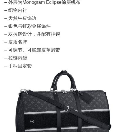
– 外层为Monogram Eclipse涂层帆布
– 织物内衬
– 天然牛皮饰边
– 银色与虹彩金属饰件
– 双拉链设计，并配有挂锁
– 皮质名牌
– 可调节、可脱卸皮革肩带
– 拉链内袋
– 手柄固定套