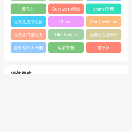
409487
Dioraddict
gabrielle流浪包
chanel中国官网
Chanel 大号手
447632
包
提包
432182
Fendi
446744
爱马仕
Gucci2018新款
chanel官网
女包
香奈儿流浪包价
Chanel
Dio(r)evolution
格
Gabrielle小号流
香奈儿口盖包系
Dior Saddle
迪奥包包官网价
浪包
列
Bag
格
香奈儿31大号购
双肩背包
范冰冰
物包
猜你喜欢
古驰Gucci 黑色麂皮 Dionysu
路易威登黑灰Monogram Ecli
s系列小号饰水晶肩背包
pse帆布 Box 手包 M61872