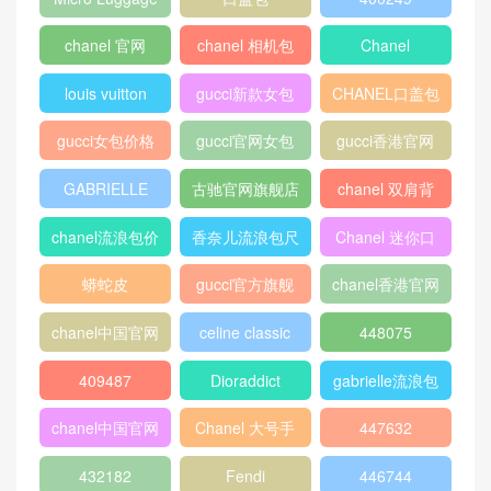
chanel 口盖包
Gucci
boy chanel口盖
包
peekaboo
gucci中文官网
香奈儿口盖包
2018
Micro Luggage
口盖包
400249
chanel 官网
chanel 相机包
Chanel
louis vuitton
gucci新款女包
CHANEL口盖包
gucci女包价格
gucci官网女包
gucci香港官网
GABRIELLE
古驰官网旗舰店
chanel 双肩背
包
chanel流浪包价
香奈儿流浪包尺
Chanel 迷你口
格
寸
盖包
蟒蛇皮
gucci官方旗舰
chanel香港官网
店
chanel中国官网
celine classic
448075
box