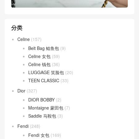
分类
Celine
(157)
Belt Bag 鲶鱼包
(9)
Celine 女包
(59)
Celine 钱包
(36)
LUGGAGE 笑脸包
(20)
TEEN CLASSIC
(33)
Dior
(327)
DIOR BOBBY
(2)
Montaigne 蒙田包
(7)
Saddle 马鞍包
(3)
Fendi
(248)
Fendi 女包
(169)