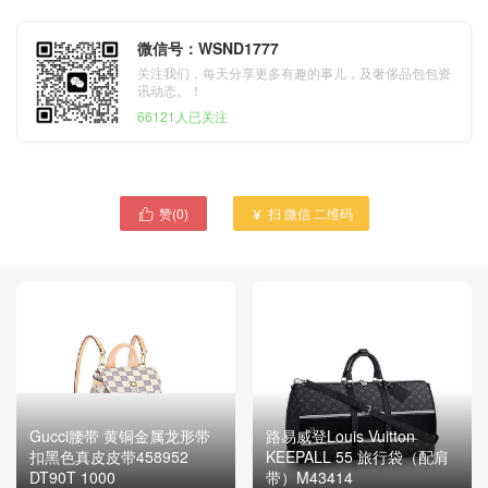
微信号：WSND1777
关注我们，每天分享更多有趣的事儿，及奢侈品包包资
讯动态。！
66121人已关注
赞(
0
)
扫 微信 二维码


Gucci腰带 黄铜金属龙形带
路易威登Louis Vuitton
扣黑色真皮皮带458952
KEEPALL 55 旅行袋（配肩
DT90T 1000
带）M43414