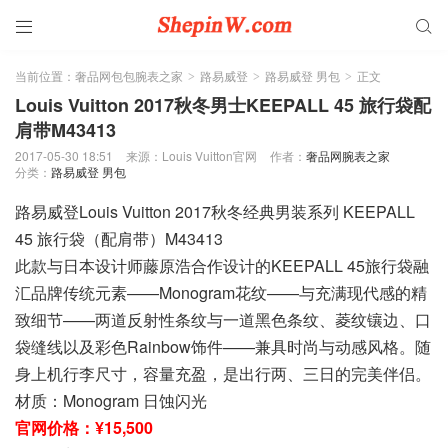


当前位置：
奢品网包包腕表之家
路易威登
路易威登 男包
正文
>
>
>
Louis Vuitton 2017秋冬男士KEEPALL 45 旅行袋配
肩带M43413
2017-05-30 18:51
来源：Louis Vuitton官网
作者：
奢品网腕表之家
分类：
路易威登 男包
路易威登Louis Vuitton 2017秋冬经典男装系列 KEEPALL
45 旅行袋（配肩带）M43413
此款与日本设计师藤原浩合作设计的KEEPALL 45旅行袋融
汇品牌传统元素——Monogram花纹——与充满现代感的精
致细节——两道反射性条纹与一道黑色条纹、菱纹镶边、口
袋缝线以及彩色Rainbow饰件——兼具时尚与动感风格。随
身上机行李尺寸，容量充盈，是出行两、三日的完美伴侣。
材质：Monogram 日蚀闪光
官网价格：¥15,500