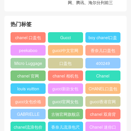
Dior迪奥 Lady Dior黑色高级
香奈儿中国官方网包包价格
山羊皮柔软大手提包Niki de
CHANEL 经典手袋 口盖包羊
Saint Phalle拼镶图案
皮 金色
Prada海蓝色/星际蓝 Etiquett
世界品牌实验室 2017年中国
e 小牛皮手提袋
500强最具价值品牌国家电
网、腾讯、海尔分列前三
热门标签
chanel 口盖包
Gucci
boy chanel口盖
包
peekaboo
gucci中文官网
香奈儿口盖包
2018
Micro Luggage
口盖包
400249
chanel 官网
chanel 相机包
Chanel