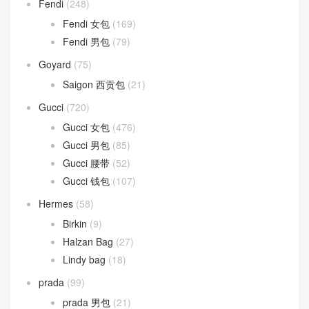
TEEN CLASSIC
(33)
Dior
(327)
DIOR BOBBY
(2)
Montaigne 蒙田包
(7)
Saddle 马鞍包
(3)
Fendi
(248)
Fendi 女包
(169)
Fendi 男包
(79)
Goyard
(75)
Saigon 西贡包
(21)
Gucci
(720)
Gucci 女包
(476)
Gucci 男包
(85)
Gucci 腰带
(52)
Gucci 钱包
(107)