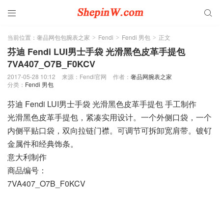


当前位置：
奢品网包包腕表之家
Fendi
Fendi 男包
正文
>
>
>
芬迪 Fendi LUI男士手袋 光滑黑色皮革手提包
7VA407_O7B_F0KCV
2017-05-28 10:12
来源：Fendi官网
作者：
奢品网腕表之家
分类：
Fendi 男包
芬迪 Fendi LUI男士手袋 光滑黑色皮革手提包 手工制作
光滑黑色皮革手提包，紧凑实用设计。一个外侧口袋，一个
内侧平贴口袋，双向拉链门襟。可调节可拆卸宽肩带。镀钌
金属件和经典饰条。
意大利制作
商品编号：
7VA407_O7B_F0KCV