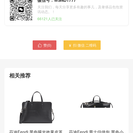
关注我们，每天分享更多有趣的事儿，及奢侈品包包资
讯动态。！
66121人已关注
赞(
0
)
扫 微信 二维码

芬迪 Fendi LUI男士手袋 光

滑黑色罗马皮革公文包手工
制作
芬迪 Fendi LUI男士手袋 光
滑绿色皮革公文包
7VA407_O7B_F07T8
相关推荐