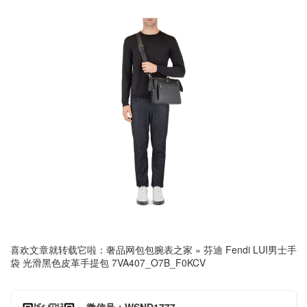
喜欢文章就转载它啦：
奢品网包包腕表之家
»
芬迪 Fendi LUI男士手
袋 光滑黑色皮革手提包 7VA407_O7B_F0KCV
微信号：WSND1777