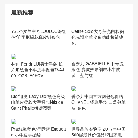
chanel 2.55
(36)
chanel leboy
(59)
Chanel 当季新款
(579)
chanel 钱夹
(13)
Gabrielle 手袋
(91)
最新推荐
YSL圣罗兰中号LOULOU深红
Celine Solo大号荧光白和褐
色“Y”字形提花真皮链条包
色光滑小羊皮多功能拉链钱
包
香奈儿 GABRIELLE 中号流
芬迪 Fendi LUI男士手袋 长
浪包 麂皮效果剖层小牛皮
方形黑色小牛皮手提包7VA4
黄、蓝与红
00_O7B_F0KCV