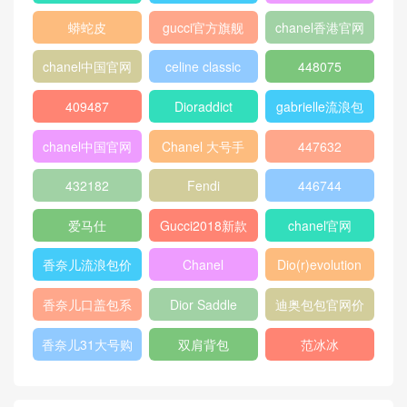
louis vuitton
gucci新款女包
CHANEL口盖包
gucci女包价格
gucci官网女包
gucci香港官网
GABRIELLE
古驰官网旗舰店
chanel 双肩背
包
chanel流浪包价
香奈儿流浪包尺
Chanel 迷你口
格
寸
盖包
蟒蛇皮
gucci官方旗舰
chanel香港官网
店
chanel中国官网
celine classic
448075
box
409487
Dioraddict
gabrielle流浪包
chanel中国官网
Chanel 大号手
447632
包
提包
432182
Fendi
446744
爱马仕
Gucci2018新款
chanel官网
女包
香奈儿流浪包价
Chanel
Dio(r)evolution