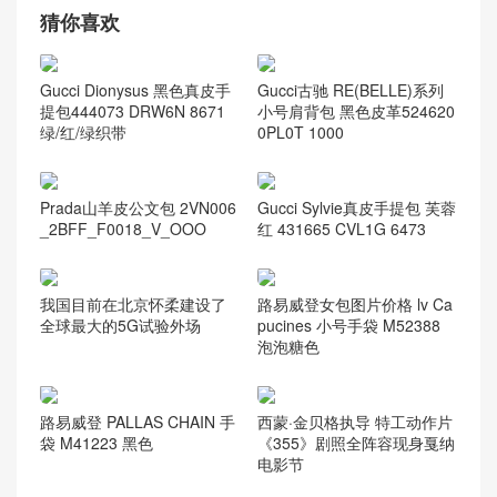
格
Gabrielle小号流
香奈儿口盖包系
Dior Saddle
迪奥包包官网价
浪包
列
Bag
格
香奈儿31大号购
双肩背包
范冰冰
物包
猜你喜欢
Gucci Dionysus 黑色真皮手
Gucci古驰 RE(BELLE)系列
提包444073 DRW6N 8671
小号肩背包 黑色皮革524620
绿/红/绿织带
0PL0T 1000
Prada山羊皮公文包 2VN006
Gucci Sylvie真皮手提包 芙蓉
_2BFF_F0018_V_OOO
红 431665 CVL1G 6473
我国目前在北京怀柔建设了
路易威登女包图片价格 lv Ca
全球最大的5G试验外场
pucines 小号手袋 M52388