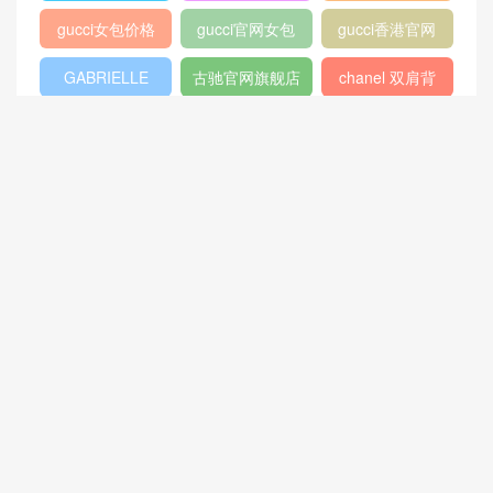
帆布手袋
热门标签
chanel 口盖包
Gucci
boy chanel口盖
包
peekaboo
gucci中文官网
香奈儿口盖包
2018
Micro Luggage
口盖包
400249
chanel 官网
chanel 相机包
Chanel
louis vuitton
gucci新款女包
CHANEL口盖包
gucci女包价格
gucci官网女包
gucci香港官网
GABRIELLE
古驰官网旗舰店
chanel 双肩背
包
chanel流浪包价
香奈儿流浪包尺
Chanel 迷你口