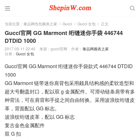


当前位置：
奢品网包包腕表之家
Gucci
Gucci 女包
正文
>
>
>
Gucci官网 GG Marmont 绗缝迷你手袋 446744
DTDID 1000
2017-05-11 22:40
来源：gucci官网
作者：
奢品网腕表之家
分类：
Gucci 女包
Gucci官网 GG Marmont 绗缝迷你手袋款式 446744 DTDID
1000
GG Marmont 链带迷你肩背包采用颇具结构感的柔软造型和
超大号翻盖封口，配以双 g 金属配件。可滑动链条肩带有多
种背法，可在肩背和手提之间自由转换。采用波浪纹绗缝皮
革，背面配以 GG 标志。
波浪纹绗缝皮革，配以 GG 标志
复古金色金属配件
双 G 扣