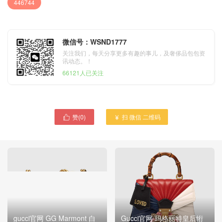
446744
微信号：WSND1777
关注我们，每天分享更多有趣的事儿，及奢侈品包包资
讯动态。！
66121人已关注
赞(
0
)
扫 微信 二维码


gucci官网 GG Marmont 白
Gucci官网 玛格丽特皇后绗