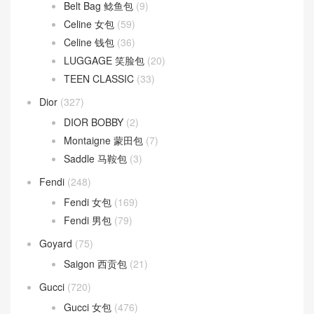
Belt Bag 鲶鱼包
(9)
Celine 女包
(59)
Celine 钱包
(36)
LUGGAGE 笑脸包
(20)
TEEN CLASSIC
(33)
Dior
(327)
DIOR BOBBY
(2)
Montaigne 蒙田包
(7)
Saddle 马鞍包
(3)
Fendi
(248)
Fendi 女包
(169)
Fendi 男包
(79)
Goyard
(75)
Saigon 西贡包
(21)
Gucci
(720)
Gucci 女包
(476)