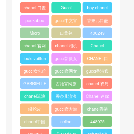
chanel 口盖
Gucci
boy chanel
包
口盖包
peekaboo
gucci中文官
香奈儿口盖
网
包2018
Micro
口盖包
400249
Luggage
chanel 官网
chanel 相机
Chanel
包
louis vuitton
gucci新款女
CHANEL口
包
盖包
gucci女包价
gucci官网女
gucci香港官
格
包
网
GABRIELLE
古驰官网旗
chanel 双肩
舰店
背包
chanel流浪
香奈儿流浪
Chanel 迷你
包价格
包尺寸
口盖包
蟒蛇皮
gucci官方旗
chanel香港
舰店
官网
chanel中国
celine
448075
官网
classic box