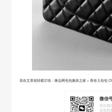
喜欢文章就转载它啦：
奢品网包包腕表之家
»
香奈儿包包 Ch
微信号
关注我
品包包