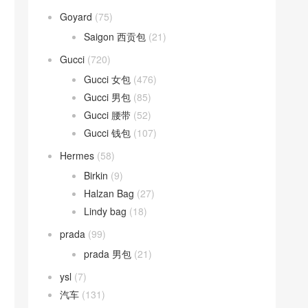
Goyard
(75)
Saigon 西贡包
(21)
Gucci
(720)
Gucci 女包
(476)
Gucci 男包
(85)
Gucci 腰带
(52)
Gucci 钱包
(107)
Hermes
(58)
Birkin
(9)
Halzan Bag
(27)
Lindy bag
(18)
prada
(99)
prada 男包
(21)
ysl
(7)
汽车
(131)