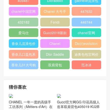
热门标签
chanel 口盖包
Gucci
boy chanel口盖
包
peekaboo
gucci中文官网
香奈儿口盖包
2018
Micro Luggage
口盖包
400249
chanel 官网
chanel 相机包
Chanel
louis vuitton
gucci新款女包
CHANEL口盖包
gucci女包价格
gucci官网女包
gucci香港官网
GABRIELLE
古驰官网旗舰店
chanel 双肩背
包
chanel流浪包价
香奈儿流浪包尺
Chanel 迷你口
格
寸
盖包