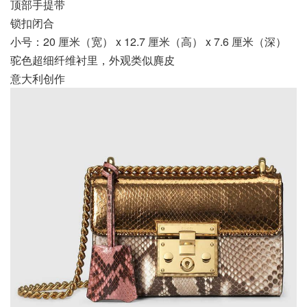
顶部手提带
锁扣闭合
小号：20 厘米（宽） x 12.7 厘米（高） x 7.6 厘米（深）
驼色超细纤维衬里，外观类似麂皮
意大利创作