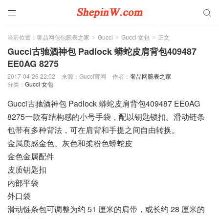


当前位置：
奢品网包包腕表之家
Gucci
Gucci 女包
正文
>
>
>
Gucci古驰酒神包 Padlock 蟒蛇皮肩背包409487
EE0AG 8275
2017-04-26 22:02
来源：Gucci官网
作者：
奢品网腕表之家
分类：
Gucci 女包
Gucci古驰酒神包 Padlock 蟒蛇皮肩背包409487 EE0AG
8275一款有结构感的小号手袋，配以钥匙锁扣。滑动链条
包带有多种背法，可在肩背和手提之间自由转换。
金属质感金色、灰色和柔粉色蟒蛇皮
金色金属配件
皮质钥匙扣
内部平袋
外口袋
滑动链条包可调整为约 51 厘米的肩带，或长约 28 厘米的