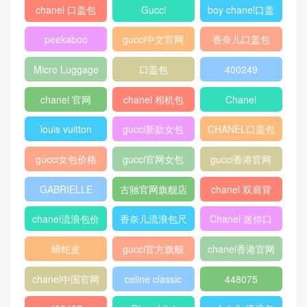
澳门LOUIS VUITTON MACA
U ONE CENTRAL
Chloé Drew Motty grey 小粒
面小羊皮经典肩背包圆润马
鞍造型
Gucci老虎印花GG高级人造
芬迪Fendi KAN I手袋Mini 蓝
革男士皮夹 451268 K5Z1N
莓色小牛皮迷你手袋 缀波浪
8666
边缘
路易威登 Neverfull 中号手袋
Celine Mini Clasp天然色蜥蜴
N41361 米黄色
皮斜挎手袋
louisvuitton Pochette Metis
Louis Vuitton 漆面小牛皮 T
手袋 M43991 邮差包
WIST 小号手袋 M54728玫瑰
粉