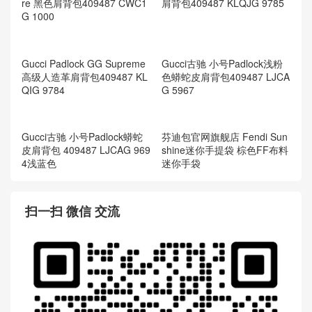
Gucci Padlock Gucci Signatu
Gucci Padlock Gucci Signatu
re 蓝色肩背包409487 CWC1
re 芙蓉红肩背包409487 CW
G 4157
C1G 6433
Gucci Padlock Gucci Signatu
Gucci Padlock GG Supreme
re 黑色肩背包409487 CWC1
肩背包409487 KLQJG 9785
G 1000