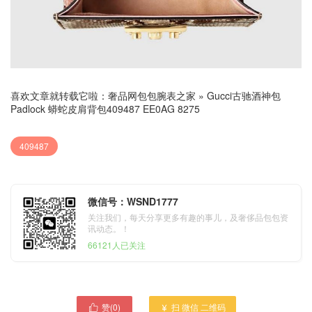
喜欢文章就转载它啦：
奢品网包包腕表之家
»
Gucci古驰酒神包
Padlock 蟒蛇皮肩背包409487 EE0AG 8275
409487
微信号：WSND1777
关注我们，每天分享更多有趣的事儿，及奢侈品包包资
讯动态。！
66121人已关注
赞(
0
)
扫 微信 二维码

