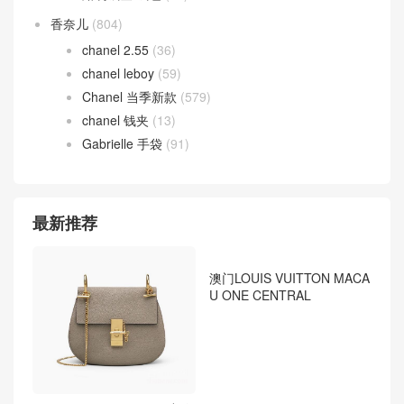
Gucci 女包
(476)
Gucci 男包
(85)
Gucci 腰带
(52)
Gucci 钱包
(107)
Hermes
(58)
Birkin
(9)
Halzan Bag
(27)
Lindy bag
(18)
prada
(99)
prada 男包
(21)
ysl
(7)
汽车
(131)
腕表
(624)
资讯
(217)
路易威登
(1,075)