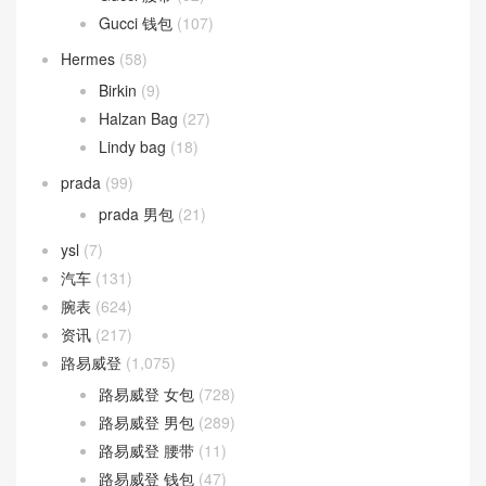
Celine
(157)
Belt Bag 鲶鱼包
(9)
Celine 女包
(59)
Celine 钱包
(36)
LUGGAGE 笑脸包
(20)
TEEN CLASSIC
(33)
Dior
(327)
DIOR BOBBY
(2)
Montaigne 蒙田包
(7)
Saddle 马鞍包
(3)
Fendi
(248)
Fendi 女包
(169)
Fendi 男包
(79)
Goyard
(75)
Saigon 西贡包
(21)
Gucci
(720)