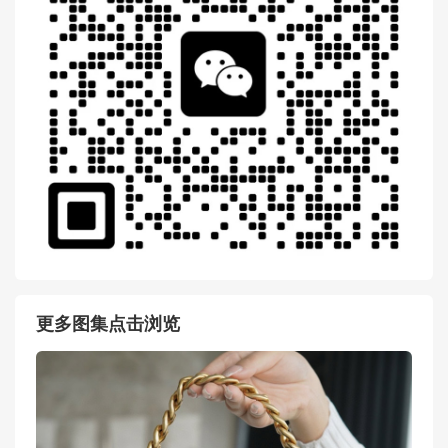
Gucci Padlock GG Supreme
高级人造革肩背包409487 KL
QIG 9784
Gucci古驰 小号Padlock浅粉
色蟒蛇皮肩背包409487 LJCA
G 5967
Gucci古驰 小号Padlock蟒蛇
芬迪包官网旗舰店 Fendi Sun
皮肩背包 409487 LJCAG 969
shine迷你手提袋 棕色FF布料
4浅蓝色
迷你手袋
扫一扫 微信 交流