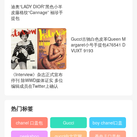
迪奥Dior“Roller”橘色粒面触
感小牛皮和“Christian Dior At
迪奥“LADY DIOR”黑色小羊
elier”印花手拿包
皮藤格纹“Cannage” 袖珍手
提包
《Interview》杂志正式宣布
停刊 除WWD媒体证实 多位
编辑成员在Twitter上确认
Gucci古驰白色皮革Queen M
argaret小号手提包476541 D
VUXT 9193