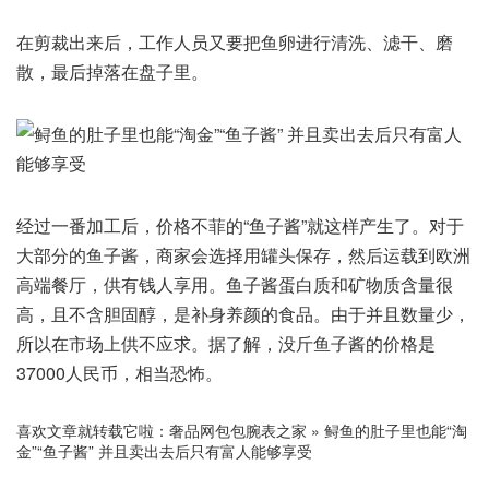
在剪裁出来后，工作人员又要把鱼卵进行清洗、滤干、磨
散，最后掉落在盘子里。
经过一番加工后，价格不菲的“鱼子酱”就这样产生了。对于
大部分的鱼子酱，商家会选择用罐头保存，然后运载到欧洲
高端餐厅，供有钱人享用。鱼子酱蛋白质和矿物质含量很
高，且不含胆固醇，是补身养颜的食品。由于并且数量少，
所以在市场上供不应求。据了解，没斤鱼子酱的价格是
37000人民币，相当恐怖。
喜欢文章就转载它啦：
奢品网包包腕表之家
»
鲟鱼的肚子里也能“淘
金”“鱼子酱” 并且卖出去后只有富人能够享受