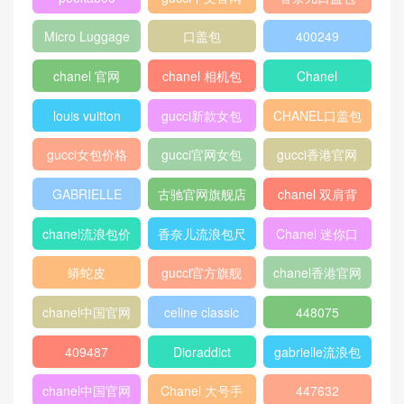
热门标签
chanel 口盖包
Gucci
boy chanel口盖
包
peekaboo
gucci中文官网
香奈儿口盖包
2018
Micro Luggage
口盖包
400249
chanel 官网
chanel 相机包
Chanel
louis vuitton
gucci新款女包
CHANEL口盖包
gucci女包价格
gucci官网女包
gucci香港官网
GABRIELLE
古驰官网旗舰店
chanel 双肩背
包
chanel流浪包价
香奈儿流浪包尺
Chanel 迷你口
格
寸
盖包
蟒蛇皮
gucci官方旗舰
chanel香港官网