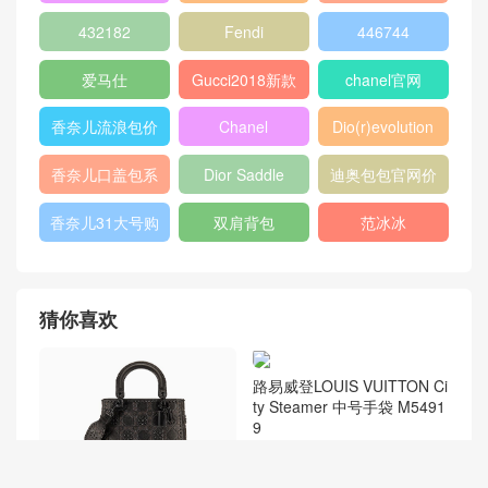
店
chanel中国官网
celine classic
448075
box
409487
Dioraddict
gabrielle流浪包
chanel中国官网
Chanel 大号手
447632
包
提包
432182
Fendi
446744
爱马仕
Gucci2018新款
chanel官网
女包
香奈儿流浪包价
Chanel
Dio(r)evolution
格
Gabrielle小号流
香奈儿口盖包系
Dior Saddle
迪奥包包官网价
浪包
列
Bag
格
香奈儿31大号购
双肩背包
范冰冰
物包
猜你喜欢