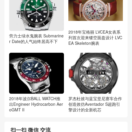
2018年宝格丽 LVCEA女表系
劳力士绿水鬼腕表 Submarine
列首次迎来镂空面盘设计 LVC
r Date的人气始终居高不下
EA Skeleton腕表
2018年波尔BALL WATCH推
罗杰杜彼与蓝宝坚尼赛车合作
出Engineer Hydrocarbon Aer
创造效仿Aventador S超跑引
oGMT II
擎设计的全新机芯
扫一扫 微信 交流