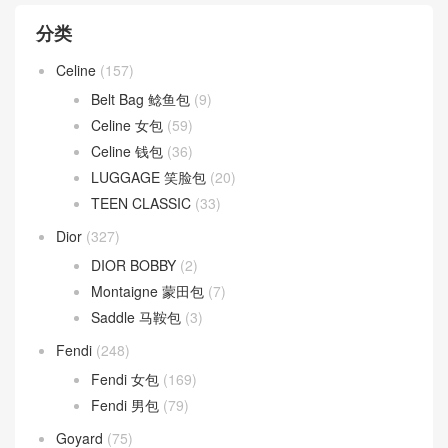
分类
Celine
(157)
Belt Bag 鲶鱼包
(9)
Celine 女包
(59)
Celine 钱包
(36)
LUGGAGE 笑脸包
(20)
TEEN CLASSIC
(33)
Dior
(327)
DIOR BOBBY
(2)
Montaigne 蒙田包
(7)
Saddle 马鞍包
(3)
Fendi
(248)
Fendi 女包
(169)
Fendi 男包
(79)
Goyard
(75)