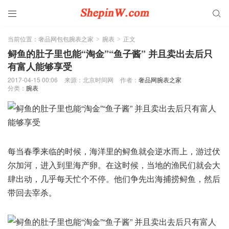


当前位置：
奢品网包包腕表之家
腕表
正文
>
>
鲟鱼的肚子里也能“淘金”“鱼子酱” 并且卖出去后只
有富人能够享受
2017-04-15 00:06
来源：北京时间网
作者：
奢品网腕表之家
分类：
腕表
每当春季来临的时候，海洋里的鲟鱼就会逆水而上，游过伏
尔加河，进入到里海产卵。在这时候，当地的渔民们就会大
肆出动，几乎每天忙个不停。他们争先出海捕捞鲟鱼，然后
带回去宰杀。