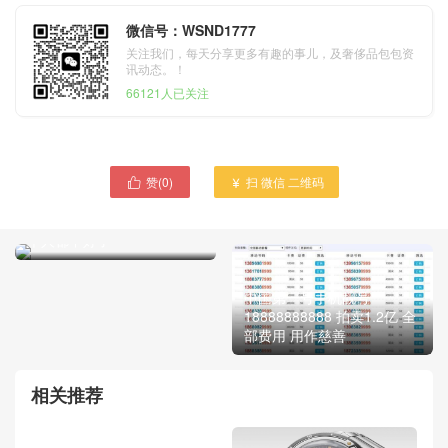
微信号：WSND1777
关注我们，每天分享更多有趣的事儿，及奢侈品包包资
讯动态。！
66121人已关注
赞(
0
)
扫 微信 二维码


朝鲜反美宣传画 大兵给朝鲜
妇女使用”拔牙“酷刑 看完整
个人都不好了
中国第一号手机靓号
18888888888 拍卖1.2亿 全
部费用 用作慈善
相关推荐