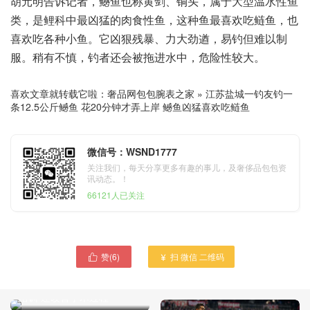
胡元明告诉记者，鳡鱼也称黄剑、铜头，属于大型温水性鱼
类，是鲤科中最凶猛的肉食性鱼，这种鱼最喜欢吃鲢鱼，也
喜欢吃各种小鱼。它凶狠残暴、力大劲遒，易钓但难以制
服。稍有不慎，钓者还会被拖进水中，危险性较大。
喜欢文章就转载它啦：
奢品网包包腕表之家
»
江苏盐城一钓友钓一
条12.5公斤鳡鱼 花20分钟才弄上岸 鳡鱼凶猛喜欢吃鲢鱼
微信号：WSND1777
关注我们，每天分享更多有趣的事儿，及奢侈品包包资
讯动态。！
66121人已关注
赞(
6
)
扫 微信 二维码


医疗领域越来越广泛应用VR
技术 牙科不仅将VR用牙医
培训 还改善手术过程