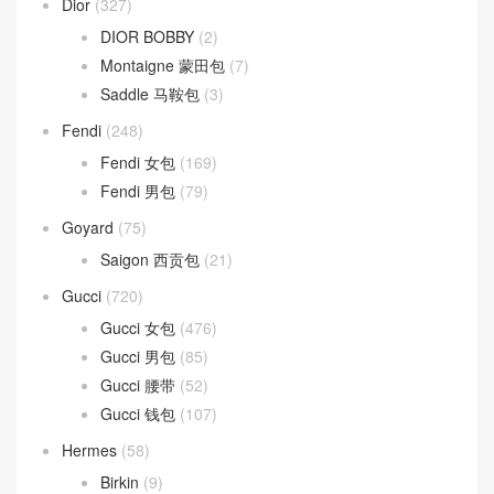
Dior
(327)
DIOR BOBBY
(2)
Montaigne 蒙田包
(7)
Saddle 马鞍包
(3)
Fendi
(248)
Fendi 女包
(169)
Fendi 男包
(79)
Goyard
(75)
Saigon 西贡包
(21)
Gucci
(720)
Gucci 女包
(476)
Gucci 男包
(85)
Gucci 腰带
(52)
Gucci 钱包
(107)
Hermes
(58)
Birkin
(9)