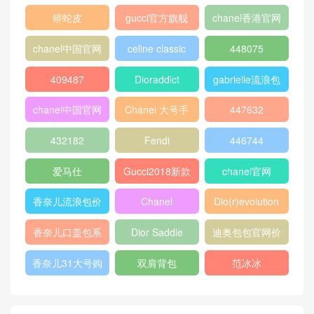
格
寸
盖包
蟒蛇皮
gucci官方旗舰
chanel香港官网
店
chanel中国官网
celine classic
448075
box
409487
Dioraddict
gabrielle流浪包
chanel中国官网
Chanel 大号手
447632
包
提包
432182
Fendi
446744
爱马仕
Gucci2018新款
chanel官网
女包
香奈儿流浪包价
Chanel
Dio(r)evolution
格
Gabrielle小号流
香奈儿口盖包系
Dior Saddle
迪奥包包官网价
浪包
列
Bag
格
香奈儿31大号购
双肩背包
范冰冰
物包