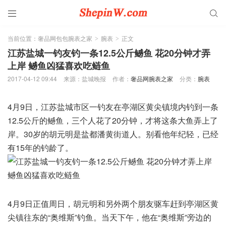


当前位置：
奢品网包包腕表之家
腕表
正文
>
>
江苏盐城一钓友钓一条12.5公斤鳡鱼 花20分钟才弄
上岸 鳡鱼凶猛喜欢吃鲢鱼
2017-04-12 09:44
来源：盐城晚报
作者：
奢品网腕表之家
分类：
腕表
4月9日，江苏盐城市区一钓友在亭湖区黄尖镇境内钓到一条
12.5公斤的鳡鱼，三个人花了20分钟，才将这条大鱼弄上了
岸。30岁的胡元明是盐都潘黄街道人。别看他年纪轻，已经
有15年的钓龄了。
4月9日正值周日，胡元明和另外两个朋友驱车赶到亭湖区黄
尖镇往东的“奥维斯”钓鱼。当天下午，他在“奥维斯”旁边的