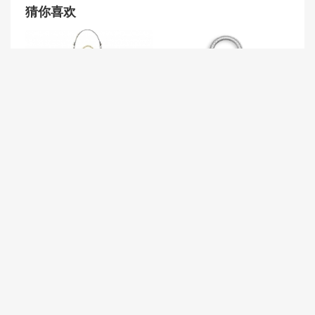
猜你喜欢
“LADY DIOR”银色穿孔小牛
路易威登 LV 2018春夏系列
皮手提包
Epi皮革 Twist中号手袋 M514
39
迪奥Lady Dior红色藤格纹小
羊皮柔软手提包淡金色金属
意大利别墅厨房”庆祝比基尼
日推披萨制成限量版比基尼
售价达10000美元