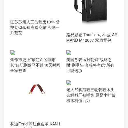
江苏苏州人工岛荒废10年 曾
规划CBD建高端商铺 今岛一
片荒芜
路易威登 Taurillon小牛皮 AR
MAND M42687 双肩背包
焦作市史上"最短命的副市
美国务表示对朝鲜“战略忍
长"任职到落马不过40天时间
耐”到尽头 弃核将考虑“所有
全家被查
可能选项
老大爷脚踏破三轮载破木头
去解料厂被嘲笑 原是小叶紫
檀木料值百万
芬迪Fendi深红色皮革 KAN I