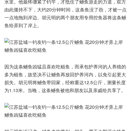
水里。他最终绷紧了钓竿，才抵住了鳡鱼游走的力道，双方
由此僵持不下，大约20分钟时间，这条鱼没了劲，才被一点
一点地拖到岸边。胡元明的两个朋友用专用控鱼器将这条鳡
鱼给弄到了岸上。
因为这条鳡鱼凶猛且喜欢吃鲢鱼，而承包护养河的人养殖的
多为鲢鱼，故坚决不让鳡鱼再放回护养河内，以免引起更大
损失。胡元明将鳡鱼带回家，经称重达12.5公斤，测量长度
为1.13米。当晚，这条鳡鱼被他和朋友以及亲戚给共享了。