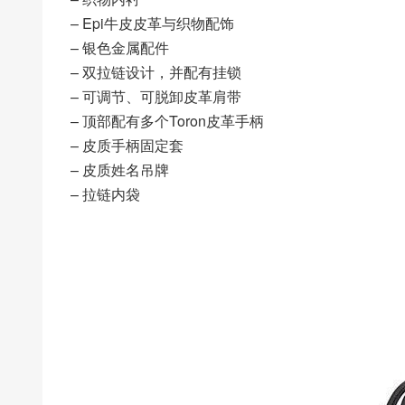
– Epi牛皮皮革与织物配饰
– 银色金属配件
– 双拉链设计，并配有挂锁
– 可调节、可脱卸皮革肩带
– 顶部配有多个Toron皮革手柄
– 皮质手柄固定套
– 皮质姓名吊牌
– 拉链内袋