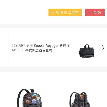
扫 微信 二维码
赞(
0
)


路易威登 男士 Keepall Voyager 旅行袋

M43038 牛皮饰边银色金属