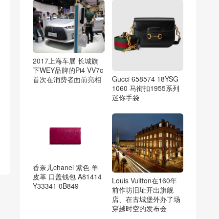
2017上海车展 长城旗
下WEY品牌的Pi4 VV7c
Gucci 658574 18YSG
首次在消费者面前亮相
1060 马衔扣1955系列
迷你手袋
香奈儿chanel 紫色 羊
皮革 口盖钱包 A81414
Louis Vuitton在160年
Y33341 0B849
前作坊旧址开出旗舰
店、在古城堡外办了场
穿越时空的发布会