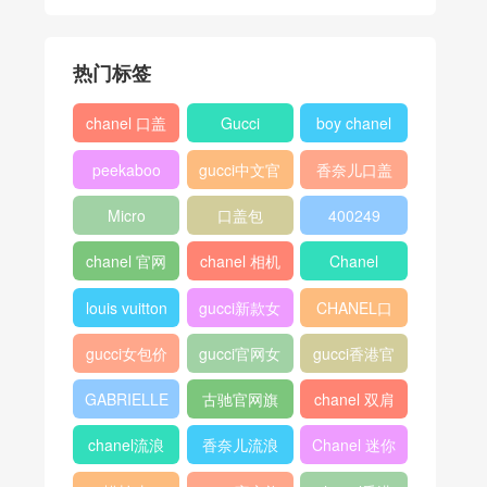
热门标签
chanel 口盖
Gucci
boy chanel
包
口盖包
peekaboo
gucci中文官
香奈儿口盖
网
包2018
Micro
口盖包
400249
Luggage
chanel 官网
chanel 相机
Chanel
包
louis vuitton
gucci新款女
CHANEL口
包
盖包
gucci女包价
gucci官网女
gucci香港官
格
包
网
GABRIELLE
古驰官网旗
chanel 双肩
舰店
背包
chanel流浪
香奈儿流浪
Chanel 迷你
包价格
包尺寸
口盖包