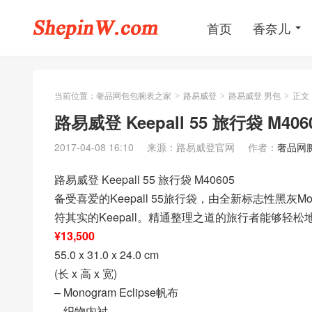
首页
香奈儿
当前位置：
奢品网包包腕表之家
路易威登
路易威登 男包
正文
>
>
>
路易威登 Keepall 55 旅行袋 M40
2017-04-08 16:10
来源：路易威登官网
作者：
奢品网
路易威登 Keepall 55 旅行袋 M40605
备受喜爱的Keepall 55旅行袋，由全新标志性黑灰Mo
符其实的Keepall。精通整理之道的旅行者能够轻松地
¥13,500
55.0 x 31.0 x 24.0 cm
(长 x 高 x 宽)
– Monogram Eclipse帆布
– 织物内衬