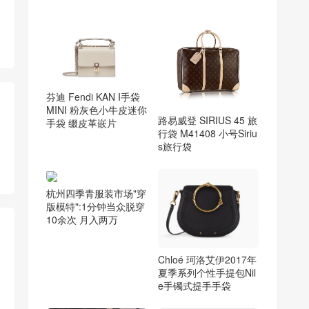
芬迪 Fendi KAN I手袋
MINI 粉灰色小牛皮迷你
路易威登 SIRIUS 45 旅
手袋 缀皮革嵌片
行袋 M41408 小号Siriu
s旅行袋
杭州四季青服装市场"穿
版模特":1分钟当众脱穿
10余次 月入两万
Chloé 珂洛艾伊2017年
夏季系列个性手提包Nil
e手镯式提手手袋