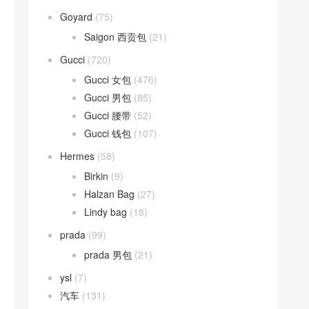
Goyard
(75)
Saigon 西贡包
(21)
Gucci
(720)
Gucci 女包
(476)
Gucci 男包
(85)
Gucci 腰带
(52)
Gucci 钱包
(107)
Hermes
(58)
Birkin
(9)
Halzan Bag
(27)
Lindy bag
(18)
prada
(99)
prada 男包
(21)
ysl
(7)
汽车
(131)