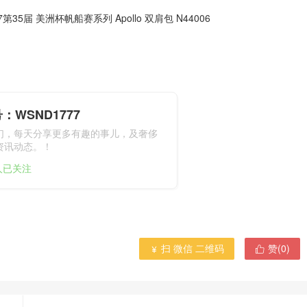
7第35届 美洲杯帆船赛系列 Apollo 双肩包 N44006
：WSND1777
们，每天分享更多有趣的事儿，及奢侈
资讯动态。！
1人已关注
扫 微信 二维码
赞(
0
)

