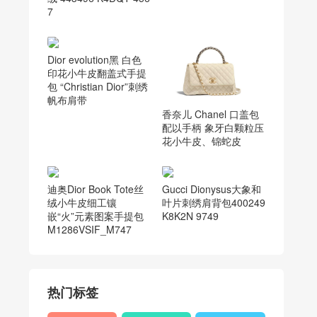
7
Dior evolution黑 白色
印花小牛皮翻盖式手提
包 “Christian Dior”刺绣
帆布肩带
香奈儿 Chanel 口盖包
配以手柄 象牙白颗粒压
花小牛皮、锦蛇皮
迪奥Dior Book Tote丝
绒小牛皮细工镶
嵌“火”元素图案手提包
M1286VSIF_M747
Gucci Dionysus大象和
叶片刺绣肩背包400249
K8K2N 9749