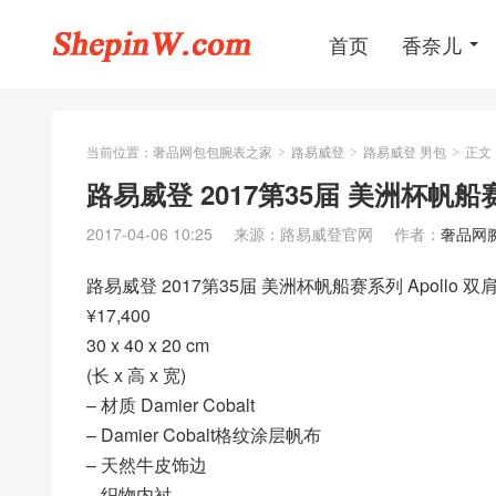
首页
香奈儿
当前位置：
奢品网包包腕表之家
路易威登
路易威登 男包
正文
>
>
>
路易威登 2017第35届 美洲杯帆船赛系
2017-04-06 10:25
来源：路易威登官网
作者：
奢品网
路易威登 2017第35届 美洲杯帆船赛系列 Apollo 双肩
¥17,400
30 x 40 x 20 cm
(长 x 高 x 宽)
– 材质 Damier Cobalt
– Damier Cobalt格纹涂层帆布
– 天然牛皮饰边
– 织物内衬