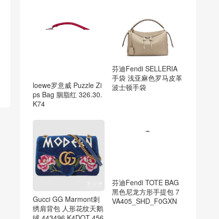
芬迪Fendi SELLERIA
手袋 浅亚麻色罗马皮革
loewe罗意威 Puzzle Zi
波士顿手袋
ps Bag 胭脂红 326.30.
K74
芬迪Fendi TOTE BAG
黑色尼龙方形手提包 7
Gucci GG Marmont刺
VA405_SHD_F0GXN
绣肩背包 人形花纹天鹅
绒 443496 K4DQT 456