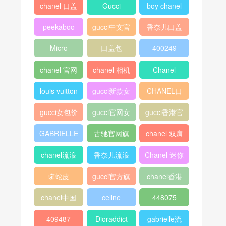
热门标签
chanel 口盖
Gucci
boy chanel
包
口盖包
peekaboo
gucci中文官
香奈儿口盖
网
包2018
Micro
口盖包
400249
Luggage
chanel 官网
chanel 相机
Chanel
包
louis vuitton
gucci新款女
CHANEL口
包
盖包
gucci女包价
gucci官网女
gucci香港官
格
包
网
GABRIELLE
古驰官网旗
chanel 双肩
舰店
背包
chanel流浪
香奈儿流浪
Chanel 迷你
包价格
包尺寸
口盖包