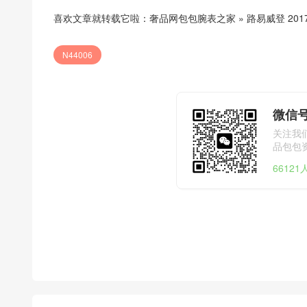
喜欢文章就转载它啦：
奢品网包包腕表之家
»
路易威登 201
N44006
微信号
关注我
品包包
6612