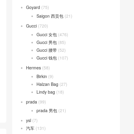
Goyard
(75)
Saigon 西贡包
(21)
Gucci
(720)
Gucci 女包
(476)
Gucci 男包
(85)
Gucci 腰带
(52)
Gucci 钱包
(107)
Hermes
(58)
Birkin
(9)
Halzan Bag
(27)
Lindy bag
(18)
prada
(99)
prada 男包
(21)
ysl
(7)
汽车
(131)