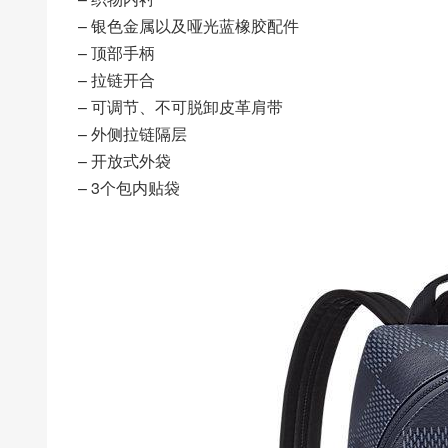
– 银色金属以及哑光蓝橡胶配件
– 顶部手柄
– 拉链开合
– 可调节、不可脱卸皮革肩带
– 外侧拉链隔层
– 开放式外袋
– 3个包内贴袋