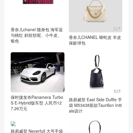
香奈儿chanel 随身包 海军蓝
与桃红 斜纹软呢、小牛皮、
香奈儿CHANEL 蟒蛇皮 羊皮
银色
保龄球包
保时捷发布Panamera Turbo
路易威登 East Side Duffle 手
S E-Hybrid版车型 人民币12
袋 M53438新款Taurillon Initi
7.26万元
als设计
路易威登 Neverfull 大号手袋