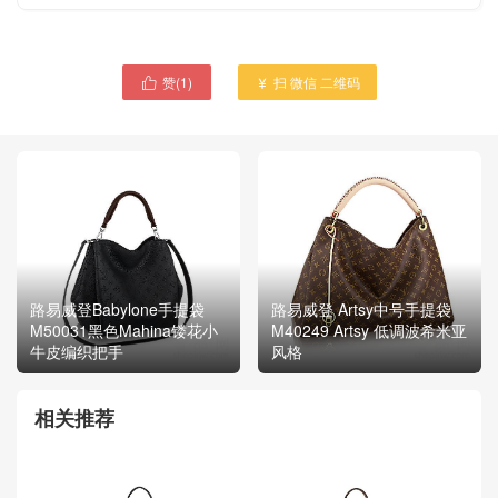
赞(
1
)
扫 微信 二维码


路易威登Babylone手提袋
路易威登 Artsy中号手提袋
M50031黑色Mahina镂花小
M40249 Artsy 低调波希米亚
牛皮编织把手
风格
相关推荐