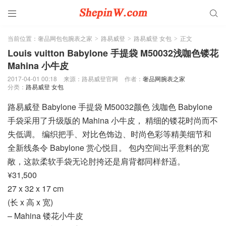


当前位置：
奢品网包包腕表之家
路易威登
路易威登 女包
正文
>
>
>
Louis vuitton Babylone 手提袋 M50032浅咖色镂花
Mahina 小牛皮
2017-04-01 00:18
来源：路易威登官网
作者：
奢品网腕表之家
分类：
路易威登 女包
路易威登 Babylone 手提袋 M50032颜色 浅咖色 Babylone
手袋采用了升级版的 Mahina 小牛皮， 精细的镂花时尚而不
失低调。 编织把手、对比色饰边、时尚色彩等精美细节和
全新线条令 Babylone 赏心悦目。 包内空间出乎意料的宽
敞，这款柔软手袋无论肘挎还是肩背都同样舒适。
¥31,500
27 x 32 x 17 cm
(长 x 高 x 宽)
– Mahina 镂花小牛皮