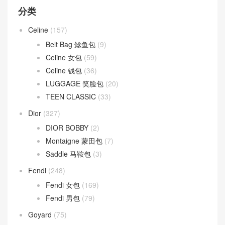
分类
Celine
(157)
Belt Bag 鲶鱼包
(9)
Celine 女包
(59)
Celine 钱包
(36)
LUGGAGE 笑脸包
(20)
TEEN CLASSIC
(33)
Dior
(327)
DIOR BOBBY
(2)
Montaigne 蒙田包
(7)
Saddle 马鞍包
(3)
Fendi
(248)
Fendi 女包
(169)
Fendi 男包
(79)
Goyard
(75)