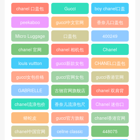
chanel 口盖包
Gucci
boy chanel口盖
包
peekaboo
gucci中文官网
香奈儿口盖包
2018
Micro Luggage
口盖包
400249
chanel 官网
chanel 相机包
Chanel
louis vuitton
gucci新款女包
CHANEL口盖包
gucci女包价格
gucci官网女包
gucci香港官网
GABRIELLE
古驰官网旗舰店
chanel 双肩背
包
chanel流浪包价
香奈儿流浪包尺
Chanel 迷你口
格
寸
盖包
蟒蛇皮
gucci官方旗舰
chanel香港官网
店
chanel中国官网
celine classic
448075