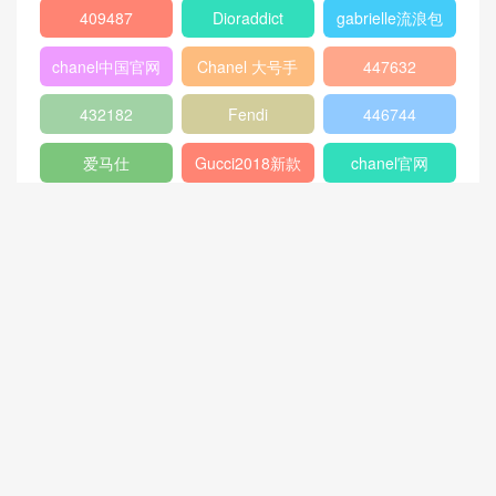
box
409487
Dioraddict
gabrielle流浪包
chanel中国官网
Chanel 大号手
447632
包
提包
432182
Fendi
446744
爱马仕
Gucci2018新款
chanel官网
女包
香奈儿流浪包价
Chanel
Dio(r)evolution
格
Gabrielle小号流
香奈儿口盖包系
Dior Saddle
迪奥包包官网价
浪包
列
Bag
格
香奈儿31大号购
双肩背包
范冰冰
物包
猜你喜欢