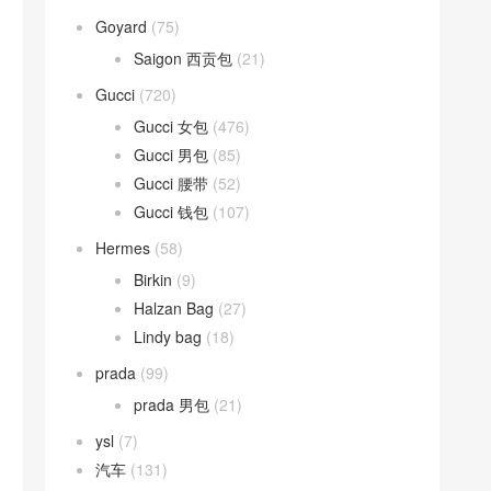
Goyard
(75)
Saigon 西贡包
(21)
Gucci
(720)
Gucci 女包
(476)
Gucci 男包
(85)
Gucci 腰带
(52)
Gucci 钱包
(107)
Hermes
(58)
Birkin
(9)
Halzan Bag
(27)
Lindy bag
(18)
prada
(99)
prada 男包
(21)
ysl
(7)
汽车
(131)