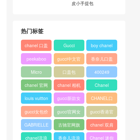
皮小手提包
热门标签
chanel 口盖
Gucci
boy chanel
包
口盖包
peekaboo
gucci中文官
香奈儿口盖
网
包2018
Micro
口盖包
400249
Luggage
chanel 官网
chanel 相机
Chanel
包
louis vuitton
gucci新款女
CHANEL口
包
盖包
gucci女包价
gucci官网女
gucci香港官
格
包
网
GABRIELLE
古驰官网旗
chanel 双肩
舰店
背包
chanel流浪
香奈儿流浪
Chanel 迷你