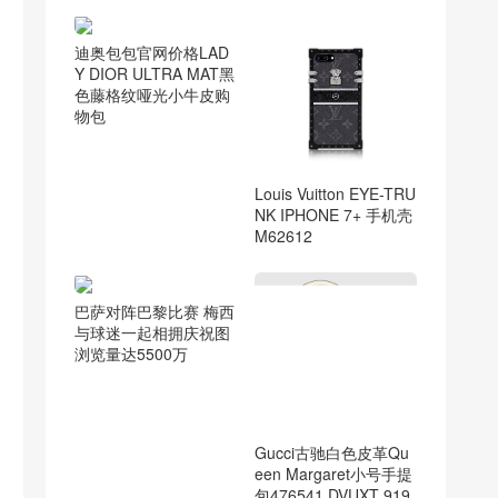
迪奥包包官网价格LAD
Y DIOR ULTRA MAT黑
色藤格纹哑光小牛皮购
物包
Louis Vuitton EYE-TRU
NK IPHONE 7+ 手机壳
M62612
巴萨对阵巴黎比赛 梅西
与球迷一起相拥庆祝图
浏览量达5500万
Gucci古驰白色皮革Qu
een Margaret小号手提
包476541 DVUXT 919