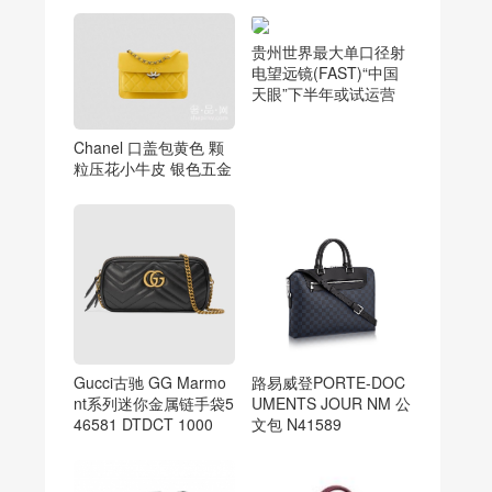
贵州世界最大单口径射
电望远镜(FAST)“中国
天眼”下半年或试运营
Chanel 口盖包黄色 颗
粒压花小牛皮 银色五金
Gucci古驰 GG Marmo
路易威登PORTE-DOC
nt系列迷你金属链手袋5
UMENTS JOUR NM 公
46581 DTDCT 1000
文包 N41589