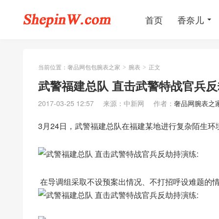
首页
香奈儿
当前位置：
奢品网包包腕表之家
腕表
正文
>
>
武警福建总队 直击武警特战官兵反
2017-03-25 12:57
来源：中新网
作者：
奢品网腕表之
3月24日，武警福建总队在福建某地进行复杂陌生
在导调组采取不设预案出情况、不打招呼设难题的情况