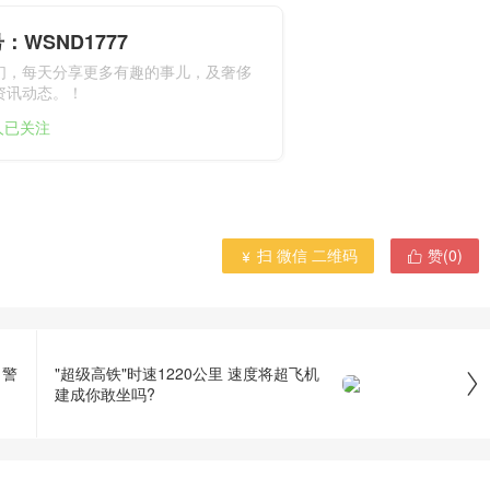
：WSND1777
们，每天分享更多有趣的事儿，及奢侈
资讯动态。！
1人已关注
扫 微信 二维码
赞(
0
)


 警
"超级高铁"时速1220公里 速度将超飞机

建成你敢坐吗?