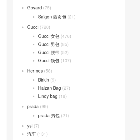
Goyard
(75)
Saigon 西贡包
(21)
Gucci
(720)
Gucci 女包
(476)
Gucci 男包
(85)
Gucci 腰带
(52)
Gucci 钱包
(107)
Hermes
(58)
Birkin
(9)
Halzan Bag
(27)
Lindy bag
(18)
prada
(99)
prada 男包
(21)
ysl
(7)
汽车
(131)