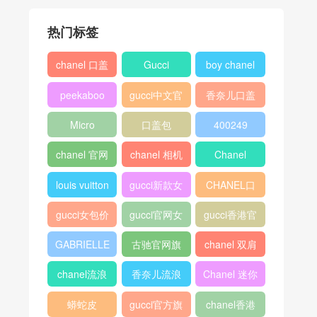
热门标签
chanel 口盖
Gucci
boy chanel
包
口盖包
peekaboo
gucci中文官
香奈儿口盖
网
包2018
Micro
口盖包
400249
Luggage
chanel 官网
chanel 相机
Chanel
包
louis vuitton
gucci新款女
CHANEL口
包
盖包
gucci女包价
gucci官网女
gucci香港官
格
包
网
GABRIELLE
古驰官网旗
chanel 双肩
舰店
背包
chanel流浪
香奈儿流浪
Chanel 迷你
包价格
包尺寸
口盖包
蟒蛇皮
gucci官方旗
chanel香港