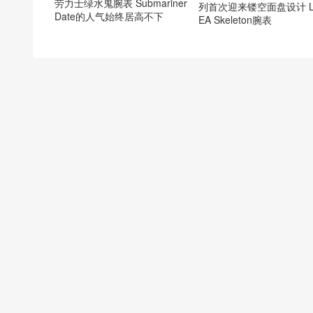
劳力士绿水鬼腕表 Submariner
列首次迎来镂空面盘设计 L
Date的人气始终居高不下
EA Skeleton腕表