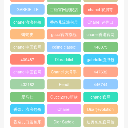
GABRIELLE
古驰官网旗舰店
chanel 双肩背
包
chanel流浪包价
香奈儿流浪包尺
Chanel 迷你口
格
寸
盖包
蟒蛇皮
gucci官方旗舰
chanel香港官网
店
chanel中国官网
celine classic
448075
box
409487
Dioraddict
gabrielle流浪包
chanel中国官网
Chanel 大号手
447632
包
提包
432182
Fendi
446744
爱马仕
Gucci2018新款
chanel官网
女包
香奈儿流浪包价
Chanel
Dio(r)evolution
格
Gabrielle小号流
香奈儿口盖包系
Dior Saddle
迪奥包包官网价
浪包