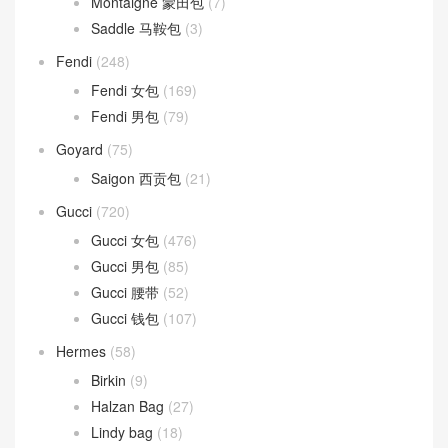
Montaigne 蒙田包
(7)
Saddle 马鞍包
(3)
Fendi
(248)
Fendi 女包
(169)
Fendi 男包
(79)
Goyard
(75)
Saigon 西贡包
(21)
Gucci
(720)
Gucci 女包
(476)
Gucci 男包
(85)
Gucci 腰带
(52)
Gucci 钱包
(107)
Hermes
(58)
Birkin
(9)
Halzan Bag
(27)
Lindy bag
(18)