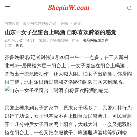


当前位置：
奢品网包包腕表之家
腕表
正文
>
>
山东一女子坐窗台上喝酒 自称喜欢醉酒的感觉
2017-03-21 14:31
来源：齐鲁晚报网
作者：
奢品网腕表之家
分类：
腕表
齐鲁晚报讯(记者尉伟)3月20日中午十一点多，在工人新村
北村4一居民楼六层一阳台上，一女子竟坐在阳台上喝酒，
并做出一些危险动作，还大喊大闹。怕女子出危险，邻居陶
报了警，北村派出所民警和济洛路消防队官兵来到现场。
民警上楼来到女子的家中，原来女子喝多了。民警对其行为
进行了劝说，女子也答应不再上阳台后民警离开。可民警离
开十几分钟后女子再次爬上阳台，大喊大叫，一会又把双腿
搭在阳台上，一会又把衣服被子、啤酒瓶啤酒罐等扔到楼