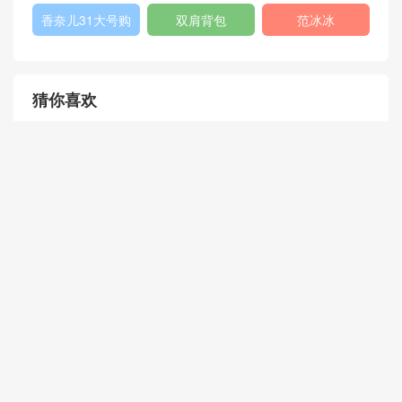
列
Bag
格
香奈儿31大号购
双肩背包
范冰冰
物包
猜你喜欢
路易威登 LOUISE 小号手袋
迪奥Dior CD Hobo黑色柔软
M51601黑色
小牛皮手提包 复古金色金属
配饰
2022香奈儿最新款包包 小号
Chloé Milo中号black购物包
化妆包 小牛皮与金色金属 珊
饰以皮革流苏 光滑小牛皮和
瑚粉
麂皮小牛皮
路易威登 TWIST 小号手袋 M
Louis Vuitton PORTE-DOCU
50332 黑色
MENTS VOYAGE 小号公文
包 M40226