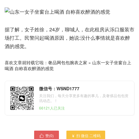
据了解，女子姓徐，24岁，聊城人，在此租房从泺口服装市
场打工。民警问起喝酒原因，她说:没什么事情就是喜欢醉
酒的感觉。
喜欢文章就转载它啦：
奢品网包包腕表之家
»
山东一女子坐窗台上
喝酒 自称喜欢醉酒的感觉
微信号：WSND1777
关注我们，每天分享更多有趣的事儿，及奢侈品包包资
讯动态。！
66121人已关注
赞(
0
)
扫 微信 二维码

