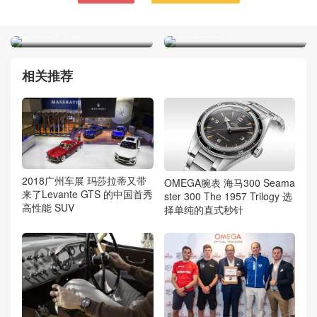
自闭症少年死于托养中心 媒
香奈儿小号购物包手袋 海军
体调查发现其托养中心49天
蓝 颗粒小牛皮
内死亡20人
相关推荐
2018广州车展 玛莎拉蒂又带
OMEGA腕表 海马300 Seama
来了Levante GTS 的中国首秀
ster 300 The 1957 Trilogy 选
高性能 SUV
择单纯的直式秒针