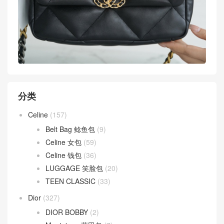
分类
Celine
(157)
Belt Bag 鲶鱼包
(9)
Celine 女包
(59)
Celine 钱包
(36)
LUGGAGE 笑脸包
(20)
TEEN CLASSIC
(33)
Dior
(327)
DIOR BOBBY
(2)