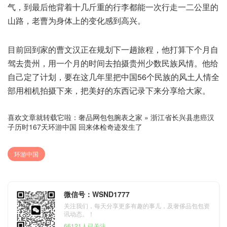
气，到最后他背着十几斤重的行李都能一次行走一二公里的
山路，老曹为身体上的变化感到高兴。
目前回到家的曹文汉正在规划下一趟旅程，他打算下个月自
驾去贵州，用一个月的时间去拍摄贵州少数民族风情。他给
自己定了计划，要在这几年里把中国56个民族的风土人情全
部用相机拍摄下来，把美好的东西记录下来分享给大家。
喜欢文章就转载它啦：
奢品网包包腕表之家
»
浙江省长兴县患癌汉
子历时167天环游中国 回来体检奇迹发生了
环游中国
微信号：WSND1777
关注我们，每天分享更多有趣的事儿，及奢侈品包包资
讯动态。！
66121人已关注