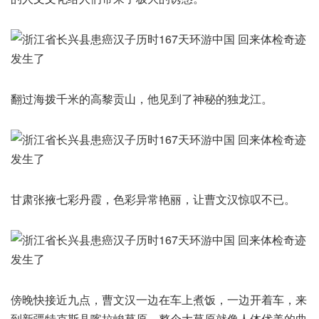
翻过海拨千米的高黎贡山，他见到了神秘的独龙江。
甘肃张掖七彩丹霞，色彩异常艳丽，让曹文汉惊叹不已。
傍晚快接近九点，曹文汉一边在车上煮饭，一边开着车，来
到新疆特克斯县喀拉峻草原，整个大草原就像人体优美的曲