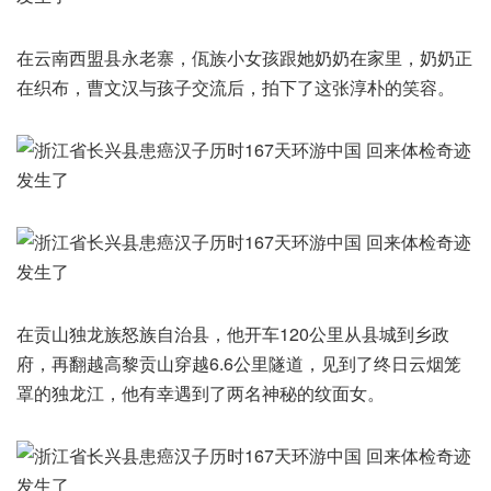
在云南西盟县永老寨，佤族小女孩跟她奶奶在家里，奶奶正
在织布，曹文汉与孩子交流后，拍下了这张淳朴的笑容。
在贡山独龙族怒族自治县，他开车120公里从县城到乡政
府，再翻越高黎贡山穿越6.6公里隧道，见到了终日云烟笼
罩的独龙江，他有幸遇到了两名神秘的纹面女。