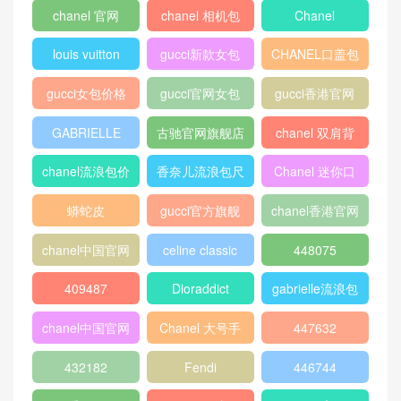
chanel 官网
chanel 相机包
Chanel
louis vuitton
gucci新款女包
CHANEL口盖包
gucci女包价格
gucci官网女包
gucci香港官网
GABRIELLE
古驰官网旗舰店
chanel 双肩背
包
chanel流浪包价
香奈儿流浪包尺
Chanel 迷你口
格
寸
盖包
蟒蛇皮
gucci官方旗舰
chanel香港官网
店
chanel中国官网
celine classic
448075
box
409487
Dioraddict
gabrielle流浪包
chanel中国官网
Chanel 大号手
447632
包
提包
432182
Fendi
446744