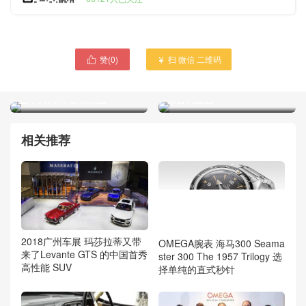
赞(
0
)
扫 微信 二维码


华东交大 靖安校区投资数亿
36岁范冰冰一生中最重要的
建筑 十分雄伟 红墙黄瓦 酷
五个男人 李晨排第五
似古代皇宫
相关推荐
2018广州车展 玛莎拉蒂又带
OMEGA腕表 海马300 Seama
来了Levante GTS 的中国首秀
ster 300 The 1957 Trilogy 选
高性能 SUV
择单纯的直式秒针