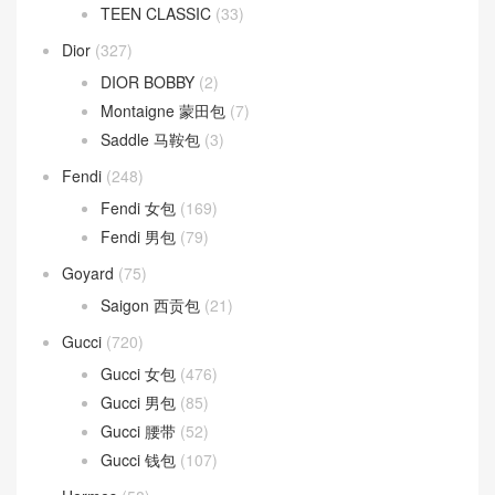
TEEN CLASSIC
(33)
Dior
(327)
DIOR BOBBY
(2)
Montaigne 蒙田包
(7)
Saddle 马鞍包
(3)
Fendi
(248)
Fendi 女包
(169)
Fendi 男包
(79)
Goyard
(75)
Saigon 西贡包
(21)
Gucci
(720)
Gucci 女包
(476)
Gucci 男包
(85)
Gucci 腰带
(52)
Gucci 钱包
(107)