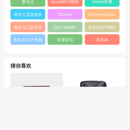
爱马仕
Gucci2018新款
chanel官网
女包
香奈儿流浪包价
Chanel
Dio(r)evolution
格
Gabrielle小号流
香奈儿口盖包系
Dior Saddle
迪奥包包官网价
浪包
列
Bag
格
香奈儿31大号购
双肩背包
范冰冰
物包
猜你喜欢
香奈儿chanel 2018春夏新款
celine 酒红色 肩背和斜挎 Cl
海军蓝小牛皮 Camera Case
assic box 小号抛光小牛皮手
相机包
袋