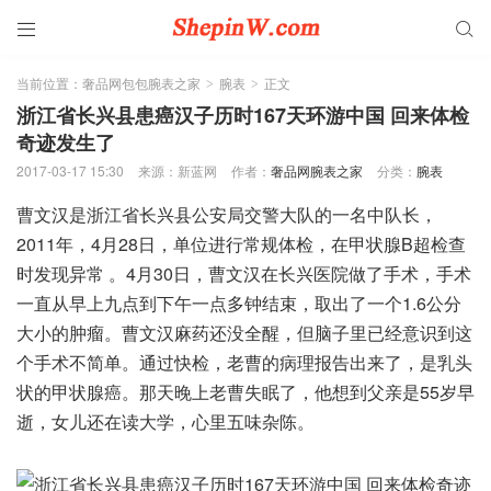


当前位置：
奢品网包包腕表之家
腕表
正文
>
>
浙江省长兴县患癌汉子历时167天环游中国 回来体检
奇迹发生了
2017-03-17 15:30
来源：新蓝网
作者：
奢品网腕表之家
分类：
腕表
曹文汉是浙江省长兴县公安局交警大队的一名中队长，
2011年，4月28日，单位进行常规体检，在甲状腺B超检查
时发现异常 。4月30日，曹文汉在长兴医院做了手术，手术
一直从早上九点到下午一点多钟结束，取出了一个1.6公分
大小的肿瘤。曹文汉麻药还没全醒，但脑子里已经意识到这
个手术不简单。通过快检，老曹的病理报告出来了，是乳头
状的甲状腺癌。那天晚上老曹失眠了，他想到父亲是55岁早
逝，女儿还在读大学，心里五味杂陈。