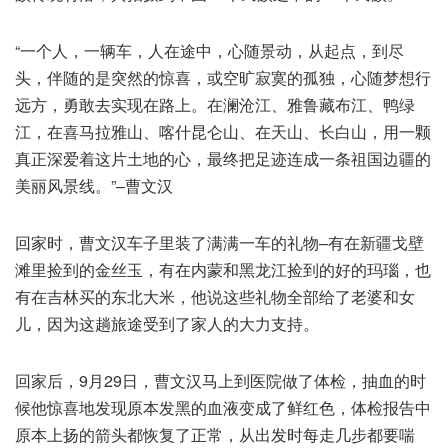
“一个人，一辆车，人在途中，心随景动，从起点，到尽
头，伴随的是突然的惊喜，或空旷寂寞的孤独，心随梦想行
远方，勇敢去实现在路上。在澜沧江、雅鲁藏布江、鸭绿
江，在喜马拉雅山、喀什昆仑山、在天山、长白山，用一颗
真正深爱着这片土地的心，最终把足迹连成一条祖国边疆的
美丽风景线。”–曹文汉
回家时，曹文汉车子里装了满满一车的礼物–有在新疆戈壁
滩里捡到的金丝玉，有在内蒙和黑龙江捡到的好的玛瑙，也
有在吉林买的东北大米，他说这些礼物全部给了老婆和女
儿，因为这趟旅途受到了家人的大力支持。
回家后，9月29日，曹文汉马上到医院做了体检，抽血的时
候他惊喜地发现原本发黑的血液变成了鲜红色，体检报告中
原本上扬的箭头都恢复了正常，从出发时每走几步都要喘