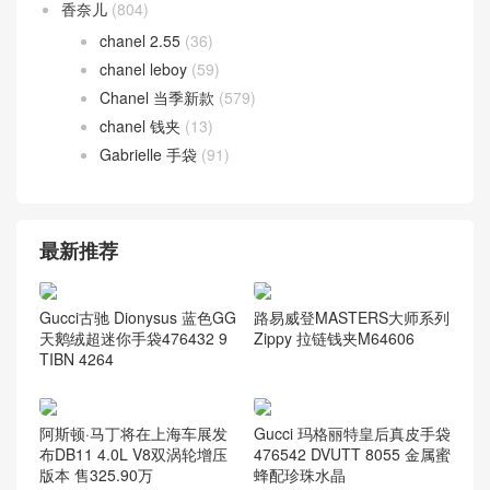
资讯
(217)
路易威登
(1,075)
路易威登 女包
(728)
路易威登 男包
(289)
路易威登 腰带
(11)
路易威登 钱包
(47)
香奈儿
(804)
chanel 2.55
(36)
chanel leboy
(59)
Chanel 当季新款
(579)
chanel 钱夹
(13)
Gabrielle 手袋
(91)
最新推荐