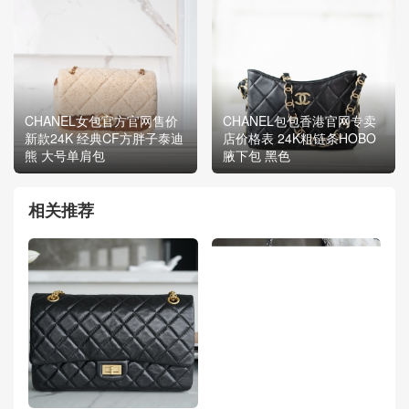
CHANEL女包官方官网售价
CHANEL包包香港官网专卖
新款24K 经典CF方胖子泰迪
店价格表 24K粗链条HOBO
熊 大号单肩包
腋下包 黑色
相关推荐