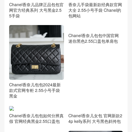
Chanel香奈儿品牌正品包包官
香奈儿手袋最新款经典款官网
网官方经典系列 大号黑金2.5
大全 2.55小号手袋 Chanel的
5手袋
包网站
Chanel香奈儿包包2024最新
Chanel香奈儿包包中国官网
款式官网专柜 2.55小号手袋
迷你黑色2.55口盖包单肩包
黑金
Chanel香奈儿包包如何分辨真
假 官网经典黑金2.55口盖包