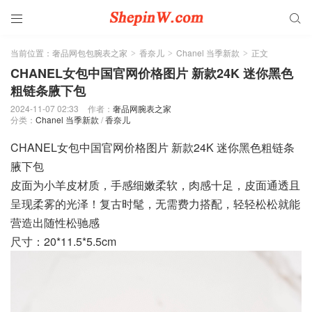


当前位置：
奢品网包包腕表之家
香奈儿
Chanel 当季新款
正文
>
>
>
CHANEL女包中国官网价格图片 新款24K 迷你黑色
粗链条腋下包
2024-11-07 02:33
作者：
奢品网腕表之家
分类：
Chanel 当季新款
/
香奈儿
CHANEL女包中国官网价格图片 新款24K 迷你黑色粗链条
腋下包
皮面为小羊皮材质，手感细嫩柔软，肉感十足，皮面通透且
呈现柔雾的光泽！复古时髦，无需费力搭配，轻轻松松就能
营造出随性松驰感
尺寸：20*11.5*5.5cm