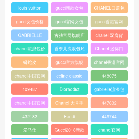
chanel 口盖包
Gucci
boy chanel口盖
包
peekaboo
gucci中文官网
香奈儿口盖包
2018
Micro Luggage
口盖包
400249
chanel 官网
chanel 相机包
Chanel
louis vuitton
gucci新款女包
CHANEL口盖包
gucci女包价格
gucci官网女包
gucci香港官网
GABRIELLE
古驰官网旗舰店
chanel 双肩背
包
chanel流浪包价
香奈儿流浪包尺
Chanel 迷你口
格
寸
盖包
蟒蛇皮
gucci官方旗舰
chanel香港官网
店
chanel中国官网
celine classic
448075
box