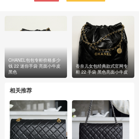
CHANEL包包专柜价格多少
钱 22 迷你手袋 亮面小牛皮
香奈儿女包经典款式官网专
黑色
柜 22 手袋 黑色亮面小牛皮
相关推荐