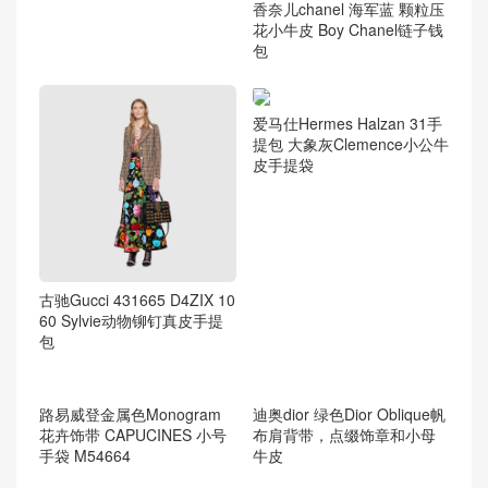
香奈儿chanel 海军蓝 颗粒压
花小牛皮 Boy Chanel链子钱
香奈儿 斜纹软呢、尼龙小羊
包
皮与银色金属口盖包A91961
爱马仕Hermes Halzan 31手
提包 大象灰Clemence小公牛
皮手提袋
古驰Gucci 431665 D4ZIX 10
60 Sylvie动物铆钉真皮手提
包
路易威登金属色Monogram
迪奥dior 绿色Dior Oblique帆
花卉饰带 CAPUCINES 小号
布肩背带，点缀饰章和小母