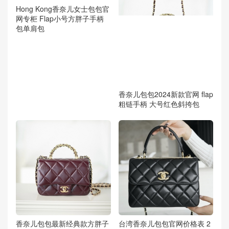
Hong Kong香奈儿女士包包官
香奈儿包包2024新款官网 flap
网专柜 Flap小号方胖子手柄
粗链手柄 大号红色斜挎包
包单肩包