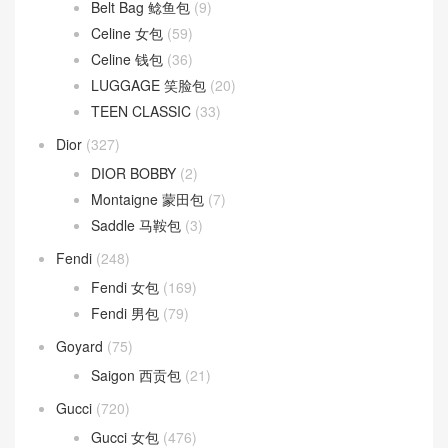
Belt Bag 鲶鱼包
(9)
Celine 女包
(59)
Celine 钱包
(36)
LUGGAGE 笑脸包
(20)
TEEN CLASSIC
(33)
Dior
(327)
DIOR BOBBY
(2)
Montaigne 蒙田包
(7)
Saddle 马鞍包
(3)
Fendi
(248)
Fendi 女包
(169)
Fendi 男包
(79)
Goyard
(75)
Saigon 西贡包
(21)
Gucci
(720)