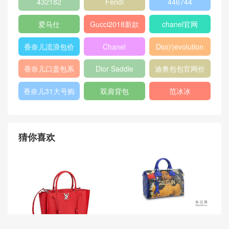
432182
Fendi
446744
爱马仕
Gucci2018新款
chanel官网
女包
香奈儿流浪包价
Chanel
Dio(r)evolution
格
Gabrielle小号流
香奈儿口盖包系
Dior Saddle
迪奥包包官网价
浪包
列
Bag
格
香奈儿31大号购
双肩背包
范冰冰
物包
猜你喜欢
路易威登Masters-大师系列
Speedy 30 手袋 M43355