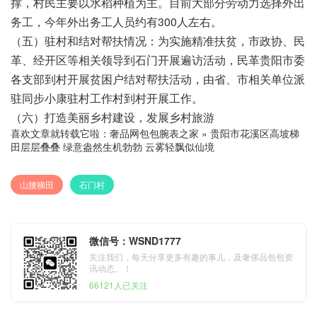
撑，村民主要以水稻种植为主。目前大部分劳动力选择外出
务工，今年外出务工人员约有300人左右。
（五）驻村和结对帮扶情况：为实施精准扶贫，市政协、民
革、经开区等相关领导到石门开展遍访活动，民革贵阳市委
各支部到村开展贫困户结对帮扶活动，由省、市相关单位派
驻同步小康驻村工作村到村开展工作。
（六）打造美丽乡村建设，发展乡村旅游
喜欢文章就转载它啦：
奢品网包包腕表之家
»
贵阳市花溪区高坡梯
田层层叠叠 绿意盎然生机勃勃 云雾轻飘似仙境
山腰梯田
石门村
微信号：WSND1777
关注我们，每天分享更多有趣的事儿，及奢侈品包包资
讯动态。！
66121人已关注