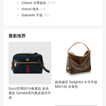
Chanel 当季新款
(579)
chanel 钱夹
(13)
Gabrielle 手袋
(91)
最新推荐
路易威登 Delightful 中号手袋
M50156 米黄色
Gucci官网2018春夏款 蓝色
麂皮 Ophidia系列麂皮迷你手
袋