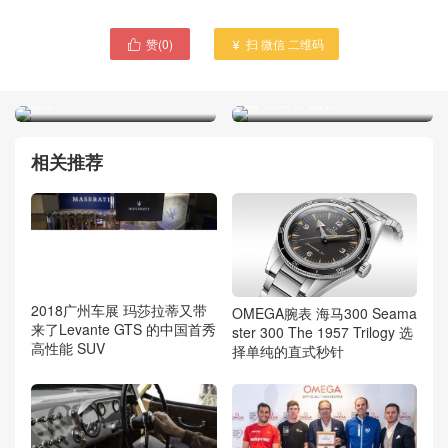
赞(
0
)
扫 微信 二维码


习近平对大凉山"悬崖村"村
祖国国旗神圣感何在 惨不忍
民难非常关心 村民为什么不
睹 鲜红的五星红旗被居民当
搬迁？
成"装饰布"悬挂
相关推荐
2018广州车展 玛莎拉蒂又带
OMEGA腕表 海马300 Seama
来了Levante GTS 的中国首秀
ster 300 The 1957 Trilogy 选
高性能 SUV
择单纯的直式秒针