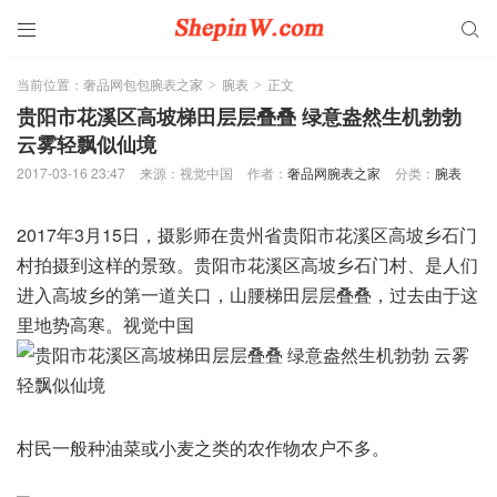


当前位置：
奢品网包包腕表之家
腕表
正文
>
>
贵阳市花溪区高坡梯田层层叠叠 绿意盎然生机勃勃
云雾轻飘似仙境
2017-03-16 23:47
来源：视觉中国
作者：
奢品网腕表之家
分类：
腕表
2017年3月15日，摄影师在贵州省贵阳市花溪区高坡乡石门
村拍摄到这样的景致。贵阳市花溪区高坡乡石门村、是人们
进入高坡乡的第一道关口，山腰梯田层层叠叠，过去由于这
里地势高寒。视觉中国
村民一般种油菜或小麦之类的农作物农户不多。