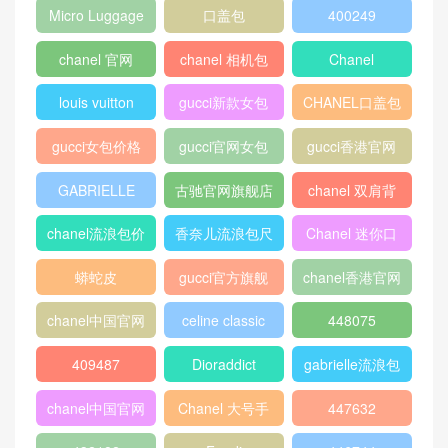
Micro Luggage
口盖包
400249
chanel 官网
chanel 相机包
Chanel
louis vuitton
gucci新款女包
CHANEL口盖包
gucci女包价格
gucci官网女包
gucci香港官网
GABRIELLE
古驰官网旗舰店
chanel 双肩背
包
chanel流浪包价
香奈儿流浪包尺
Chanel 迷你口
格
寸
盖包
蟒蛇皮
gucci官方旗舰
chanel香港官网
店
chanel中国官网
celine classic
448075
box
409487
Dioraddict
gabrielle流浪包
chanel中国官网
Chanel 大号手
447632
包
提包