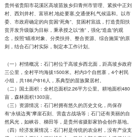
贵州省贵阳市花溪区高坡苗族乡归青州市管理、紧挨中正刘
村、西刘井村、富班村,地处要塞,交通便利,气候温和。以市
委、市政府确定的向贫困“死角”、贫困村宣战，打造贵阳扶
贫开发升级版为目标，秉承授之以“渔”，强化“造血”的观
念，按照“瞄准对象、分类扶持、整合资源、综合施策”的原
则，结合石门村实际，制定本工作计划。
（一）村情概况：石门村位于高坡乡西北面，距高坡乡政府
三公里，全村平均海拔1500米。村内3个自然寨，4个村民
小组，共186户816人，系典型的苗族聚居村。
（二）国土面积：全村总面积2.26平方公里。耕地面积480
亩，森林面积1303亩。
（三）资源情况：石门村拥有悠久的历史文化，尚保存
有“永镇边夷”摩崖石刻、营盘古战场等；石门还有美丽的自
然风光，如峡谷、梯田等，是贵州省摄影家协会创作基地。
（四）经济发展情况：石门村是传统的农业村，没有产业支