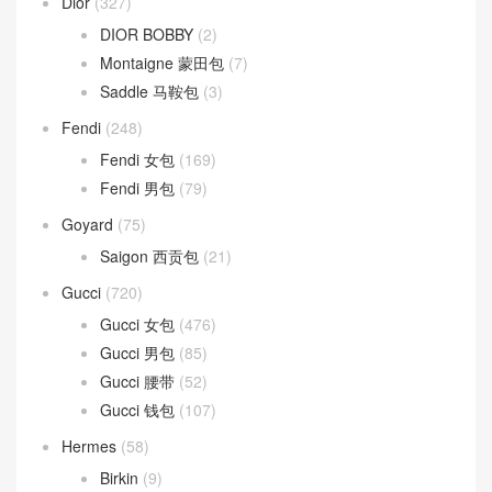
Dior
(327)
DIOR BOBBY
(2)
Montaigne 蒙田包
(7)
Saddle 马鞍包
(3)
Fendi
(248)
Fendi 女包
(169)
Fendi 男包
(79)
Goyard
(75)
Saigon 西贡包
(21)
Gucci
(720)
Gucci 女包
(476)
Gucci 男包
(85)
Gucci 腰带
(52)
Gucci 钱包
(107)
Hermes
(58)
Birkin
(9)