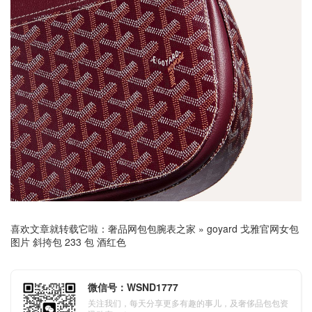
喜欢文章就转载它啦：
奢品网包包腕表之家
»
goyard 戈雅官网女包
图片 斜挎包 233 包 酒红色
微信号：WSND1777
关注我们，每天分享更多有趣的事儿，及奢侈品包包资