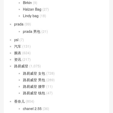
Birkin
(9)
Halzan Bag
(27)
Lindy bag
(18)
prada
(99)
prada 男包
(21)
ysl
(7)
汽车
(131)
腕表
(624)
资讯
(217)
路易威登
(1,075)
路易威登 女包
(728)
路易威登 男包
(289)
路易威登 腰带
(11)
路易威登 钱包
(47)
香奈儿
(804)
chanel 2.55
(36)