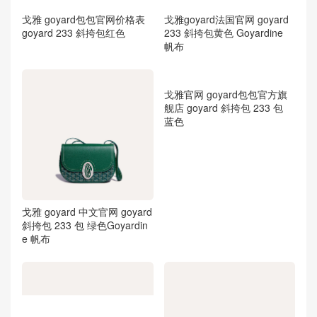
戈雅 goyard包包官网价格表
戈雅goyard法国官网 goyard
goyard 233 斜挎包红色
233 斜挎包黄色 Goyardine
帆布
戈雅 goyard 中文官网 goyard
戈雅官网 goyard包包官方旗
斜挎包 233 包 绿色Goyardin
舰店 goyard 斜挎包 233 包
e 帆布
蓝色