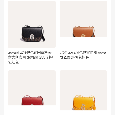
goyard戈雅包包官网价格表
戈雅 goyard包包官网图 goya
意大利官网 goyard 233 斜挎
rd 233 斜挎包棕色
包红色