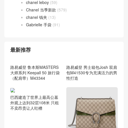
chanel leboy
(59)
Chanel 当季新款
(579)
chanel 钱夹
(13)
Gabrielle 手袋
(91)
最新推荐
路易威登 鲁本斯MASTERS
大师系列 Keepall 50 旅行袋
（配肩带）M43344
路易威登 男士箱包Josh 双肩
包M41530专为充满活力的男
性打造