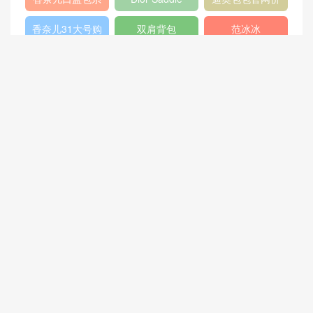
432182
Fendi
446744
爱马仕
Gucci2018新款
chanel官网
女包
香奈儿流浪包价
Chanel
Dio(r)evolution
格
Gabrielle小号流
香奈儿口盖包系
Dior Saddle
迪奥包包官网价
浪包
列
Bag
格
香奈儿31大号购
双肩背包
范冰冰
物包
猜你喜欢
芬迪Fendi 长方形单肩背包 7
2017春夏系列复古小牛皮 香
VZ033_O7M_F0GXN
奈儿chanel GABRIELLE 流
浪包黑色
路易威登louis vuitton Pallas
路易威登 Danube 小号手袋