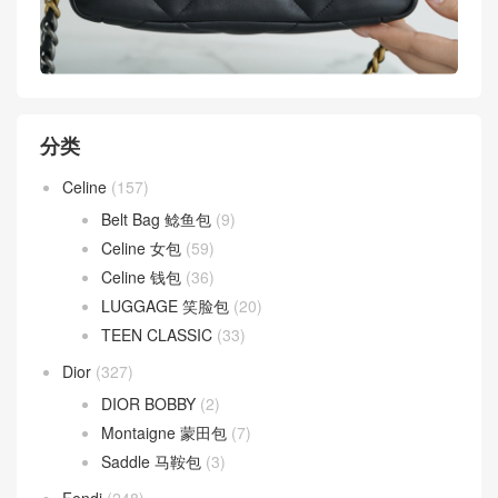
分类
Celine
(157)
Belt Bag 鲶鱼包
(9)
Celine 女包
(59)
Celine 钱包
(36)
LUGGAGE 笑脸包
(20)