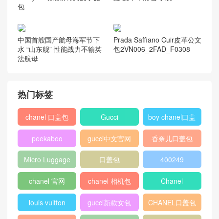
路易威登 Louis Vuitton Ture
louisvuitton Alma 印花图案
nne中号手袋 M48814 经典
小号手袋 M43990
手提包
古驰Gucci 431665 D4ZIX 10
Prada Etiquette酱红色/星际
60 Sylvie动物铆钉真皮手提
蓝 皮革单肩包 手袋
包
中国首艘国产航母海军节下
Prada Saffiano Cuir皮革公文
水 “山东舰” 性能战力不输英
包2VN006_2FAD_F0308
法航母
热门标签
chanel 口盖包
Gucci
boy chanel口盖
包
peekaboo
gucci中文官网
香奈儿口盖包