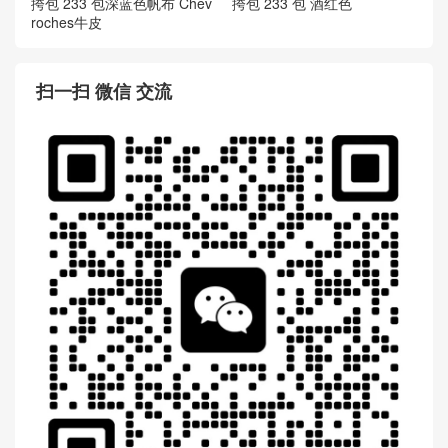
挎包 233 包深蓝色帆布 Chev
roches牛皮
goyard 戈雅官网女包图片 斜
挎包 233 包 酒红色
扫一扫 微信 交流