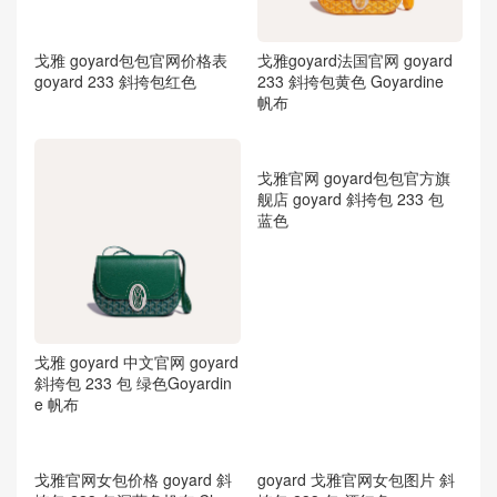
戈雅 goyard包包官网价格表
戈雅goyard法国官网 goyard
goyard 233 斜挎包红色
233 斜挎包黄色 Goyardine
帆布
戈雅官网 goyard包包官方旗
舰店 goyard 斜挎包 233 包
蓝色
戈雅 goyard 中文官网 goyard
斜挎包 233 包 绿色Goyardin
e 帆布
戈雅官网女包价格 goyard 斜