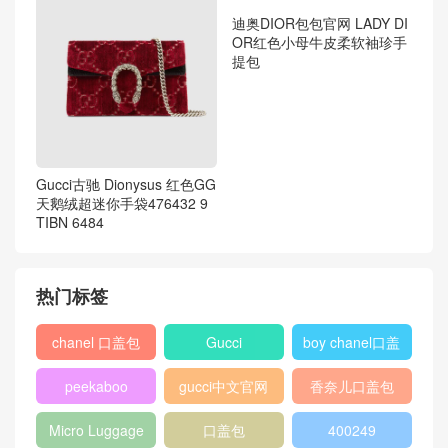
Gucci古驰 Dionysus 红色GG
迪奥DIOR包包官网 LADY DI
天鹅绒超迷你手袋476432 9
OR红色小母牛皮柔软袖珍手
TIBN 6484
提包
热门标签
chanel 口盖包
Gucci
boy chanel口盖
包
peekaboo
gucci中文官网
香奈儿口盖包
2018
Micro Luggage
口盖包
400249