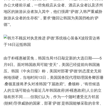
办公大楼前示威，一些免税店从业者、酒店从业者以及济州
地区的旅游从业者加入其中，他们强调“‘萨德’入韩严重威胁
旅游从业者的生存权”，要求“撤回让韩国为美国挡枪的‘萨
德’”。
由于朴槿惠被罢免，韩国当局15日敲定新的大选日期——5
月9日。面对韩国政局可能“变天”，美国已经提前向韩国施
压。韩国《中央日报》称，美国对部署“萨德”的态度史无前
例地强硬，当地时间13日，美国国务院代理助理国务卿苏珊
·桑顿直接将矛头对准韩国“下届政府”。桑顿称，“有些候选
人的立场可能会与最近几年韩国政府(朴槿惠政府)人士的立
场有所不同……但我们认为，作为一个随时遭受北方邻居
(朝鲜)导弹威胁的国家，部署‘萨德’是韩国能够采取的非常、