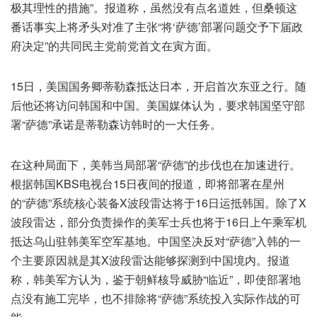
极其理性的措施”。报道称，虽然没有点名道姓，但桑顿这
番话事实上将矛头对准了主张“将‘萨德’部署问题交予下届政
府决定”的共同民主党前党首文在寅方面。
15日，美国国务卿蒂勒森抵达日本，开启首次东亚之行。随
后他还将访问韩国和中国。美国媒体认为，要求韩国坚守部
署“萨德”承诺是蒂勒森访韩时的一大任务。
在这种局面下，美韩当局部署“萨德”的步伐也在加速进行。
根据韩国KBS电视台15日夜间的报道，即将部署在星州
的“萨德”系统核心装备X波段雷达将于16日运抵韩国。除了X
波段雷达，部分负责操作的美军士兵也将于16日上午乘军机
抵达乌山驻韩美军空军基地。中国坚决反对“萨德”入韩的一
个主要原因就是其X波段雷达能够探测到中国境内。报道
称，韩美军方认为，鉴于朝鲜核导威胁“临近”，即使部署地
点没有施工完毕，也不排除将“萨德”系统投入实际作战的可