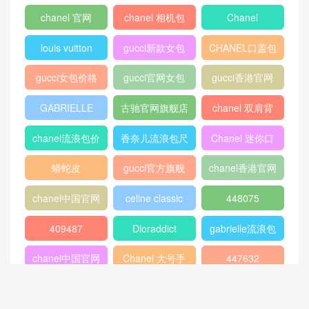
chanel 官网
chanel 相机包
Chanel
louis vuitton
gucci新款女包
CHANEL口盖包
gucci女包价格
gucci官网女包
gucci香港官网
GABRIELLE
古驰官网旗舰店
chanel 双肩背
包
chanel流浪包价
香奈儿流浪包尺
Chanel 迷你口
格
寸
盖包
蟒蛇皮
gucci官方旗舰
chanel香港官网
店
chanel中国官网
celine classic
448075
box
409487
Dioraddict
gabrielle流浪包
chanel中国官网
Chanel 大号手
447632
包
提包
432182
Fendi
446744