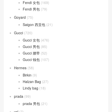
Fendi 女包
(169)
Fendi 男包
(79)
Goyard
(75)
Saigon 西贡包
(21)
Gucci
(720)
Gucci 女包
(476)
Gucci 男包
(85)
Gucci 腰带
(52)
Gucci 钱包
(107)
Hermes
(58)
Birkin
(9)
Halzan Bag
(27)
Lindy bag
(18)
prada
(99)
prada 男包
(21)
ysl
(7)