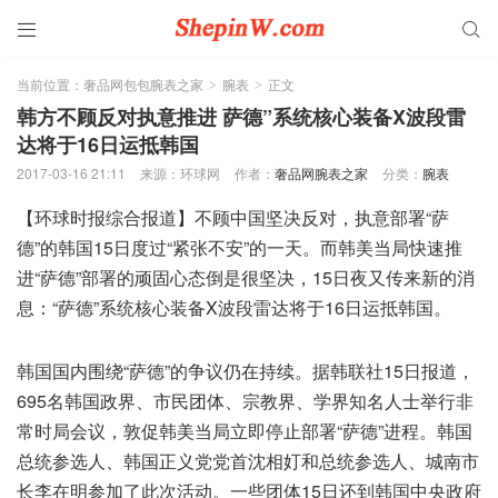


当前位置：
奢品网包包腕表之家
腕表
正文
>
>
韩方不顾反对执意推进 萨德”系统核心装备X波段雷
达将于16日运抵韩国
2017-03-16 21:11
来源：环球网
作者：
奢品网腕表之家
分类：
腕表
【环球时报综合报道】不顾中国坚决反对，执意部署“萨
德”的韩国15日度过“紧张不安”的一天。而韩美当局快速推
进“萨德”部署的顽固心态倒是很坚决，15日夜又传来新的消
息：“萨德”系统核心装备X波段雷达将于16日运抵韩国。
韩国国内围绕“萨德”的争议仍在持续。据韩联社15日报道，
695名韩国政界、市民团体、宗教界、学界知名人士举行非
常时局会议，敦促韩美当局立即停止部署“萨德”进程。韩国
总统参选人、韩国正义党党首沈相奵和总统参选人、城南市
长李在明参加了此次活动。一些团体15日还到韩国中央政府