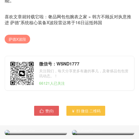
能。
喜欢文章就转载它啦：
奢品网包包腕表之家
»
韩方不顾反对执意推
进 萨德”系统核心装备X波段雷达将于16日运抵韩国
萨德X波段
微信号：WSND1777
关注我们，每天分享更多有趣的事儿，及奢侈品包包资
讯动态。！
66121人已关注
赞(
0
)
扫 微信 二维码


山东省交通学院举行空中乘
Pwn2Own 2017世界黑客大
务员校园招聘会女生卖萌秀
赛上360安全战队成为本届
美腿 最小18岁
首支冠军团队