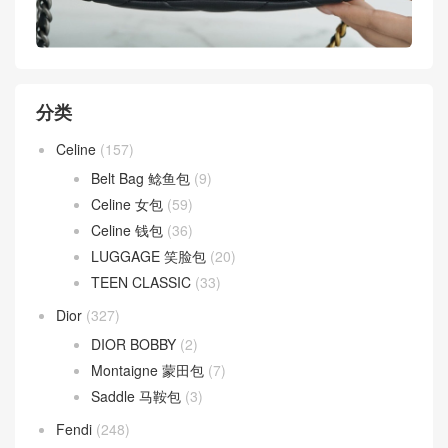
分类
Celine
(157)
Belt Bag 鲶鱼包
(9)
Celine 女包
(59)
Celine 钱包
(36)
LUGGAGE 笑脸包
(20)
TEEN CLASSIC
(33)
Dior
(327)
DIOR BOBBY
(2)
Montaigne 蒙田包
(7)
Saddle 马鞍包
(3)
Fendi
(248)