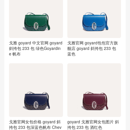
戈雅 goyard 中文官网 goyard
戈雅官网 goyard包包官方旗
斜挎包 233 包 绿色Goyardin
舰店 goyard 斜挎包 233 包
e 帆布
蓝色
戈雅官网女包价格 goyard 斜
goyard 戈雅官网女包图片 斜
挎包 233 包深蓝色帆布 Chev
挎包 233 包 酒红色