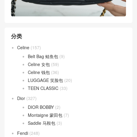
分类
Celine
(157)
Belt Bag 鲶鱼包
(9)
Celine 女包
(59)
Celine 钱包
(36)
LUGGAGE 笑脸包
(20)
TEEN CLASSIC
(33)
Dior
(327)
DIOR BOBBY
(2)
Montaigne 蒙田包
(7)
Saddle 马鞍包
(3)
Fendi
(248)