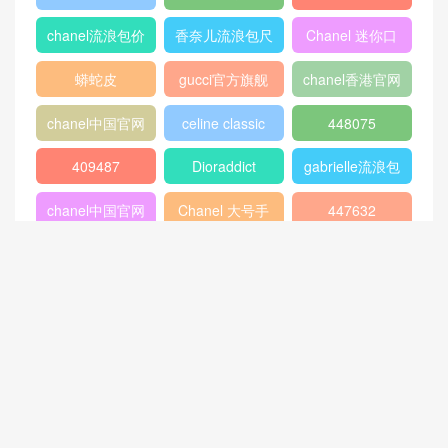
包
chanel流浪包价
香奈儿流浪包尺
Chanel 迷你口
格
寸
盖包
蟒蛇皮
gucci官方旗舰
chanel香港官网
店
chanel中国官网
celine classic
448075
box
409487
Dioraddict
gabrielle流浪包
chanel中国官网
Chanel 大号手
447632
包
提包
432182
Fendi
446744
爱马仕
Gucci2018新款
chanel官网
女包
香奈儿流浪包价
Chanel
Dio(r)evolution
格
Gabrielle小号流
香奈儿口盖包系
Dior Saddle
迪奥包包官网价
浪包
列
Bag
格
香奈儿31大号购
双肩背包
范冰冰