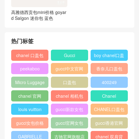
高雅德西贡包mini价格 goyar
d Saïgon 迷你包 蓝色
热门标签
chanel 口盖包
Gucci
boy chanel口盖
包
peekaboo
gucci中文官网
香奈儿口盖包
2018
Micro Luggage
口盖包
400249
chanel 官网
chanel 相机包
Chanel
louis vuitton
gucci新款女包
CHANEL口盖包
gucci女包价格
gucci官网女包
gucci香港官网
GABRIELLE
古驰官网旗舰店
chanel 双肩背