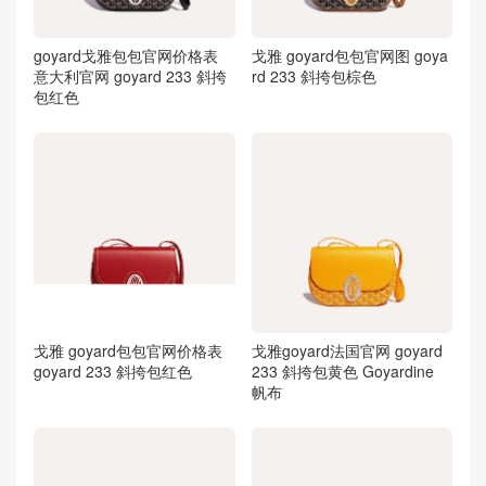
goyard戈雅包包官网价格表
戈雅 goyard包包官网图 goya
意大利官网 goyard 233 斜挎
rd 233 斜挎包棕色
包红色
戈雅 goyard包包官网价格表
戈雅goyard法国官网 goyard
goyard 233 斜挎包红色
233 斜挎包黄色 Goyardine
帆布