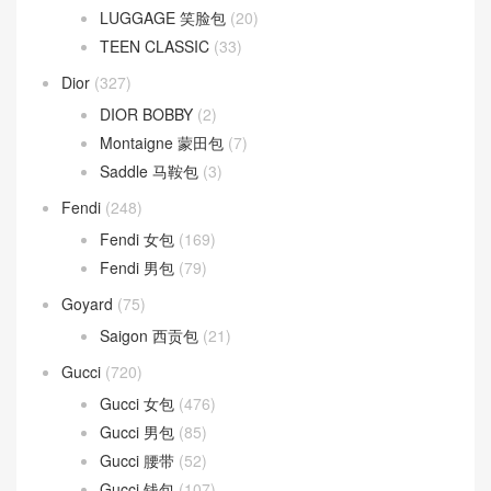
LUGGAGE 笑脸包
(20)
TEEN CLASSIC
(33)
Dior
(327)
DIOR BOBBY
(2)
Montaigne 蒙田包
(7)
Saddle 马鞍包
(3)
Fendi
(248)
Fendi 女包
(169)
Fendi 男包
(79)
Goyard
(75)
Saigon 西贡包
(21)
Gucci
(720)
Gucci 女包
(476)
Gucci 男包
(85)
Gucci 腰带
(52)
Gucci 钱包
(107)