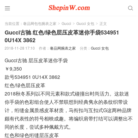


当前位置：
奢品网包包腕表之家
Gucci
Gucci 女包
正文
>
>
>
Gucci古驰 红色/绿色层压皮革迷你手袋534951
0U14X 3862
2018-11-28 17:10
作者：
奢品网腕表之家
分类：
Gucci 女包
Gucci古驰 层压皮革迷你手袋
￥9,350
款号534951 0U14X 3862
红色/绿色层压皮革
2018秋冬系列以不同元素和款式碰撞出时尚活力。这款迷
你手袋的色彩组合使人不禁联想到经典隽永的条纹织带设
计，绗缝金属质感皮革材质，马衔扣与互扣式G这两种品牌
颇有代表性的符号相映成趣。将编织肩带打结可以调整出不
同的长度，尝试多种佩戴方式。
红色和绿色绗缝层压皮革