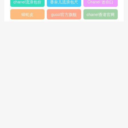
chanel流浪包价
香奈儿流浪包尺
Chanel 迷你口
格
寸
盖包
蟒蛇皮
gucci官方旗舰
chanel香港官网
店
chanel中国官网
celine classic
448075
box
409487
Dioraddict
gabrielle流浪包
chanel中国官网
Chanel 大号手
447632
包
提包
432182
Fendi
446744
爱马仕
Gucci2018新款
chanel官网
女包
香奈儿流浪包价
Chanel
Dio(r)evolution
格
Gabrielle小号流
香奈儿口盖包系
Dior Saddle
迪奥包包官网价
浪包
列
Bag
格
香奈儿31大号购
双肩背包
范冰冰
物包