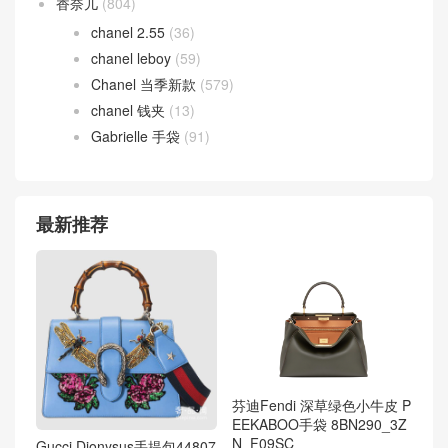
香奈儿
(804)
chanel 2.55
(36)
chanel leboy
(59)
Chanel 当季新款
(579)
chanel 钱夹
(13)
Gabrielle 手袋
(91)
最新推荐
芬迪Fendi 深草绿色小牛皮 P
EEKABOO手袋 8BN290_3Z
N_F09SC
Gucci Dionysus手提包44807