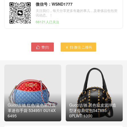
微信号：WSND1777
关注我们，每天分享更多有趣的事儿，及奢侈品包包资
讯动态。！
66121人已关注
赞(
0
)
扫 微信 二维码


Gucci古驰 红色/蓝色层压皮
Gucci古驰 黑色软皮篮球造
革迷你手袋 534951 0U14X
型迷你肩背包547855
6495
0PLWT 1000