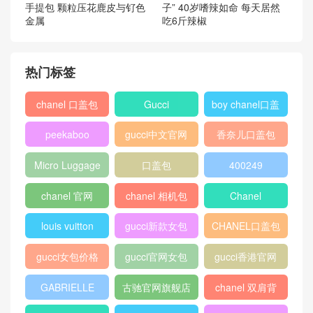
手提包 颗粒压花鹿皮与钌色
子” 40岁嗜辣如命 每天居然
金属
吃6斤辣椒
热门标签
chanel 口盖包
Gucci
boy chanel口盖
包
peekaboo
gucci中文官网
香奈儿口盖包
2018
Micro Luggage
口盖包
400249
chanel 官网
chanel 相机包
Chanel
louis vuitton
gucci新款女包
CHANEL口盖包
gucci女包价格
gucci官网女包
gucci香港官网
GABRIELLE
古驰官网旗舰店
chanel 双肩背
包