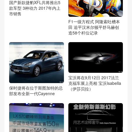
国产新款捷豹XFL共将推出5
款车型 3种动力 2017年内上
市销售
F1一级方程式 阿隆索吐槽本
田 追平汉米尔顿平舒马赫创
造58个杆位记录
宝沃将在9月12日 2017法兰
克福车展上亮相 宝沃Isabella
保时捷将在位于斯图加特的总
（伊莎贝拉）
部发布全新一代Cayenne