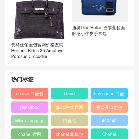
迪奥Dior“Roller”巴黎蓝粒面
触感小牛皮手拿包
爱马仕铂金包官网价格查询
Hermès Birkin 35 Amethyst
Porosus Crocodile
热门标签
chanel 口盖包
Gucci
boy chanel口盖
包
peekaboo
gucci中文官网
香奈儿口盖包
2018
Micro Luggage
口盖包
400249
chanel 官网
chanel 相机包
Chanel