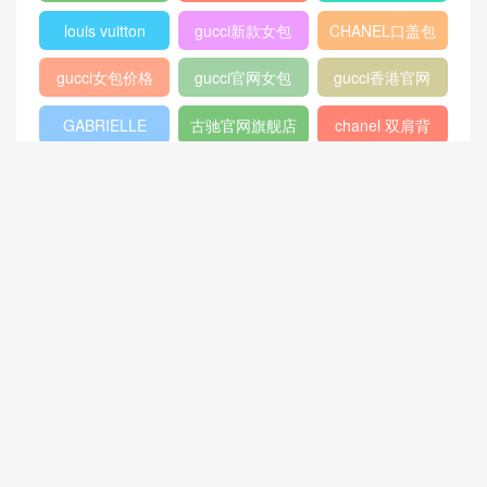
louis vuitton
gucci新款女包
CHANEL口盖包
gucci女包价格
gucci官网女包
gucci香港官网
GABRIELLE
古驰官网旗舰店
chanel 双肩背
包
chanel流浪包价
香奈儿流浪包尺
Chanel 迷你口
格
寸
盖包
蟒蛇皮
gucci官方旗舰
chanel香港官网
店
chanel中国官网
celine classic
448075
box
409487
Dioraddict
gabrielle流浪包
chanel中国官网
Chanel 大号手
447632
包
提包
432182
Fendi
446744
爱马仕
Gucci2018新款
chanel官网