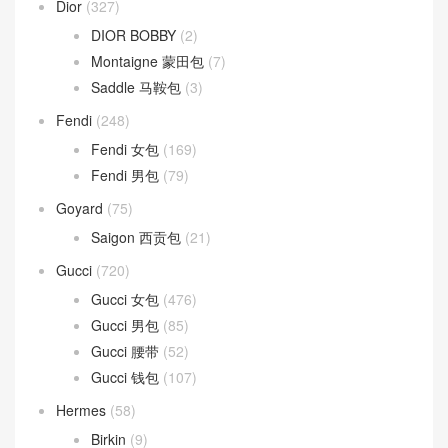
Dior
(327)
DIOR BOBBY
(2)
Montaigne 蒙田包
(7)
Saddle 马鞍包
(3)
Fendi
(248)
Fendi 女包
(169)
Fendi 男包
(79)
Goyard
(75)
Saigon 西贡包
(21)
Gucci
(720)
Gucci 女包
(476)
Gucci 男包
(85)
Gucci 腰带
(52)
Gucci 钱包
(107)
Hermes
(58)
Birkin
(9)