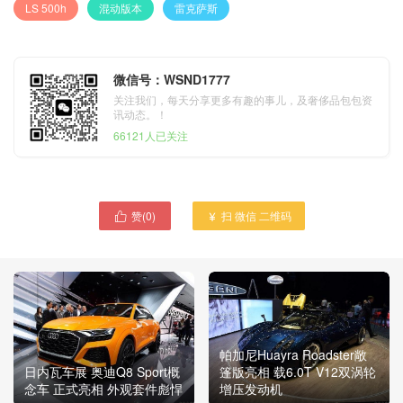
LS 500h
混动版本
雷克萨斯
微信号：WSND1777
关注我们，每天分享更多有趣的事儿，及奢侈品包包资
讯动态。！
66121人已关注
赞(
0
)
扫 微信 二维码


帕加尼Huayra Roadster敞
日内瓦车展 奥迪Q8 Sport概
篷版亮相 载6.0T V12双涡轮
念车 正式亮相 外观套件彪悍
增压发动机