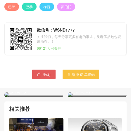
巴萨
巴黎
梅西
罗伯托
微信号：WSND1777
关注我们，每天分享更多有趣的事儿，及奢侈品包包资
讯动态。！
66121人已关注
赞(
2
)
扫 微信 二维码


济南市一施工工地突然塌方
美国一名自学成才柔体杂技
两名工人被埋压 消防员徒手
演员 自如地表演各种高难度
挖出俩工人
动作 走红网络
相关推荐