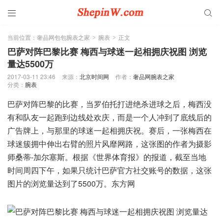


当前位置：
奢品网包包腕表之家
腕表
正文
>
>
巴萨对阵巴黎比赛 梅西与球迷一起相拥庆祝图 浏览
量达5500万
2017-03-11 23:46
来源：
北京时间网
作者：
奢品网腕表之家
分类：
腕表
巴萨对阵巴黎的比赛，当罗伯托打进绝杀进球之后，梅西没
有和队友一起跑到边线处欢庆，而是一个人冲到了底线后的
广告牌上，与那里的球迷一起相拥庆祝。赛后，一张梅西在
球迷簇拥中伸出右臂的照片风靡网路，这张图的作者为摄影
师桑蒂-加尔塞斯。根据《世界体育报》的报道，截至当地
时间周四下午，如果只统计巴萨官方社交账号的数据，这张
图片的浏览量达到了5500万。
东方网