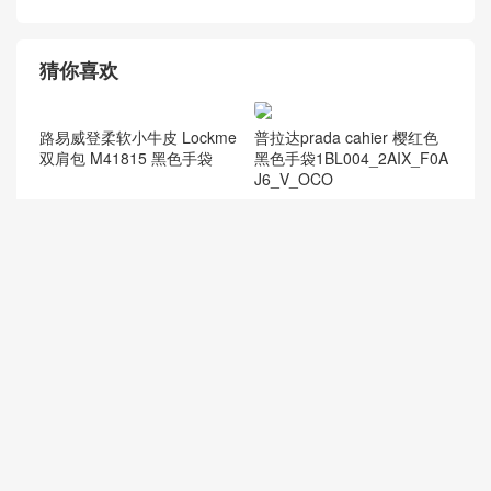
物包
猜你喜欢
普拉达prada cahier 樱红色
黑色手袋1BL004_2AIX_F0A
J6_V_OCO
路易威登柔软小牛皮 Lockme
双肩包 M41815 黑色手袋
中国道教协会长李光富 表示
世界道教联合会有望于今年
成立