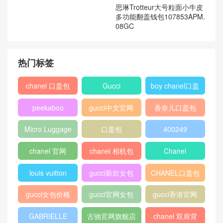
黄色小牛皮手提包7VA388 O
思琳Trotteur大号粒面小牛皮
EJ F08EG
多功能翻盖钱包107853APM.
08GC
热门标签
chanel 口盖包
Gucci
boy chanel口盖
包
peekaboo
gucci中文官网
香奈儿口盖包
2018
Micro Luggage
口盖包
400249
chanel 官网
chanel 相机包
Chanel
louis vuitton
gucci新款女包
CHANEL口盖包
gucci女包价格
gucci官网女包
gucci香港官网
GABRIELLE
古驰官网旗舰店
chanel 双肩背