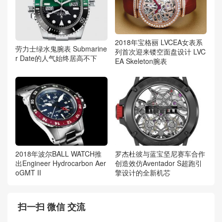
2018年宝格丽 LVCEA女表系
劳力士绿水鬼腕表 Submarine
列首次迎来镂空面盘设计 LVC
r Date的人气始终居高不下
EA Skeleton腕表
2018年波尔BALL WATCH推
罗杰杜彼与蓝宝坚尼赛车合作
出Engineer Hydrocarbon Aer
创造效仿Aventador S超跑引
oGMT II
擎设计的全新机芯
扫一扫 微信 交流