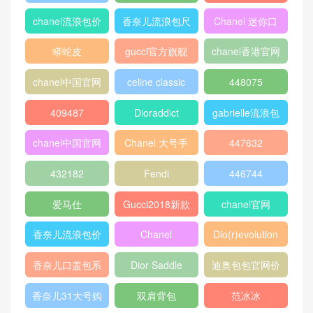
包
chanel流浪包价
香奈儿流浪包尺
Chanel 迷你口
格
寸
盖包
蟒蛇皮
gucci官方旗舰
chanel香港官网
店
chanel中国官网
celine classic
448075
box
409487
Dioraddict
gabrielle流浪包
chanel中国官网
Chanel 大号手
447632
包
提包
432182
Fendi
446744
爱马仕
Gucci2018新款
chanel官网
女包
香奈儿流浪包价
Chanel
Dio(r)evolution
格
Gabrielle小号流
香奈儿口盖包系
Dior Saddle
迪奥包包官网价
浪包
列
Bag
格
香奈儿31大号购
双肩背包
范冰冰