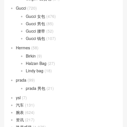
Gucci
(720)
Gucci 女包
(476)
Gucci 男包
(85)
Gucci 腰带
(52)
Gucci 钱包
(107)
Hermes
(58)
Birkin
(9)
Halzan Bag
(27)
Lindy bag
(18)
prada
(99)
prada 男包
(21)
ysl
(7)
汽车
(131)
腕表
(624)
资讯
(217)