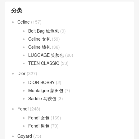
分类
Celine
(157)
Belt Bag 鲶鱼包
(9)
Celine 女包
(59)
Celine 钱包
(36)
LUGGAGE 笑脸包
(20)
TEEN CLASSIC
(33)
Dior
(327)
DIOR BOBBY
(2)
Montaigne 蒙田包
(7)
Saddle 马鞍包
(3)
Fendi
(248)
Fendi 女包
(169)
Fendi 男包
(79)
Goyard
(75)