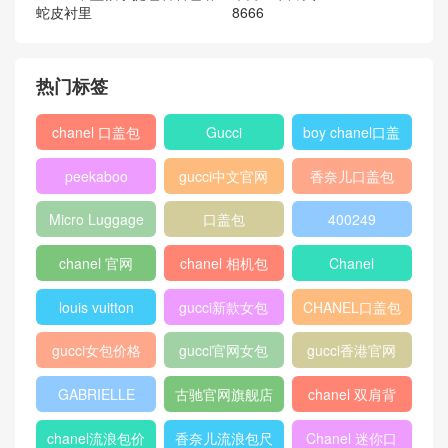
镀钯混搭金色饰面金属配饰
芬迪Fendi 白色罗马皮PEEK
ABOO中型款手提包岩石色蟒
蛇皮衬里
Gucci 老虎印花GG高级人造
革男士卡片夹451277 K5X1N
8666
热门标签
chanel 口盖包
Gucci
boy chanel口盖
包
peekaboo
gucci中文官网
香奈儿口盖包