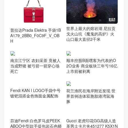
世界上最大的熔岩湖 尼拉贡
普拉达Prada Elektra 手袋1B
戈火山坑《魔鬼的高炉》火
A179_2BB0_F0C9F_V_OB
山口最大直径2千米
H
南京江宁区 农妇采茶 竟被人
顺丰控股B面嘿客为代表的O
当成野猪 被弓箭一箭穿心场
2O业务 商业板块三年亏16亿
死亡
上市前被剥离
荷兰渔民在海岸附近发现 世
界首例连体双胞胎港湾鼠海
豚
Fendi KAN I LOGO手袋中号