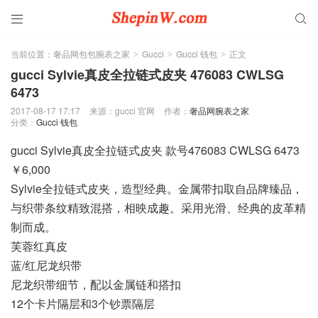


当前位置：
奢品网包包腕表之家
Gucci
Gucci 钱包
正文
>
>
>
gucci Sylvie真皮全拉链式皮夹 476083 CWLSG
6473
2017-08-17 17:17
来源：gucci 官网
作者：
奢品网腕表之家
分类：
Gucci 钱包
gucci Sylvie真皮全拉链式皮夹 款号476083 CWLSG 6473
￥6,000
Sylvie全拉链式皮夹，造型经典。金属带扣取自品牌臻品，
与织带条纹精致混搭，相映成趣。采用光滑、经典的皮革精
制而成。
芙蓉红真皮
蓝/红尼龙织带
尼龙织带细节，配以金属链和搭扣
12个卡片隔层和3个钞票隔层