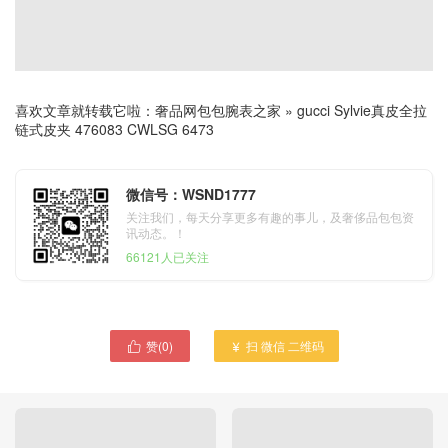
喜欢文章就转载它啦：
奢品网包包腕表之家
»
gucci Sylvie真皮全拉
链式皮夹 476083 CWLSG 6473
微信号：WSND1777
关注我们，每天分享更多有趣的事儿，及奢侈品包包资
讯动态。！
66121人已关注
赞(
0
)
扫 微信 二维码

