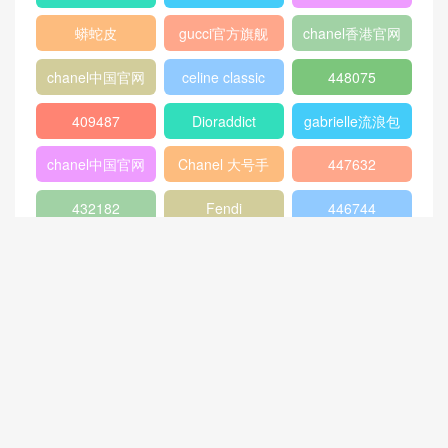
2018
Micro Luggage
口盖包
400249
chanel 官网
chanel 相机包
Chanel
louis vuitton
gucci新款女包
CHANEL口盖包
gucci女包价格
gucci官网女包
gucci香港官网
GABRIELLE
古驰官网旗舰店
chanel 双肩背
包
chanel流浪包价
香奈儿流浪包尺
Chanel 迷你口
格
寸
盖包
蟒蛇皮
gucci官方旗舰
chanel香港官网
店
chanel中国官网
celine classic
448075
box
409487
Dioraddict
gabrielle流浪包
chanel中国官网
Chanel 大号手
447632