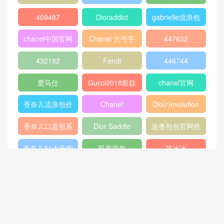
louis vuitton
gucci新款女包
CHANEL口盖包
gucci女包价格
gucci官网女包
gucci香港官网
GABRIELLE
古驰官网旗舰店
chanel 双肩背
包
chanel流浪包价
香奈儿流浪包尺
Chanel 迷你口
格
寸
盖包
蟒蛇皮
gucci官方旗舰
chanel香港官网
店
chanel中国官网
celine classic
448075
box
409487
Dioraddict
gabrielle流浪包
chanel中国官网
Chanel 大号手
447632
包
提包
432182
Fendi
446744
爱马仕
Gucci2018新款
chanel官网