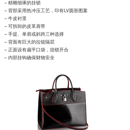
– 精雕细琢的挂锁
– 背部采用热冲压工艺，印有LV圆形图案
– 牛皮衬里
– 可拆卸的皮革肩带
– 手提、单肩或斜跨三种选择
– 背面有巨大的拉链隔层
– 正面设有扁平口袋，扭锁开合
– 内部挂钩确保财物安全