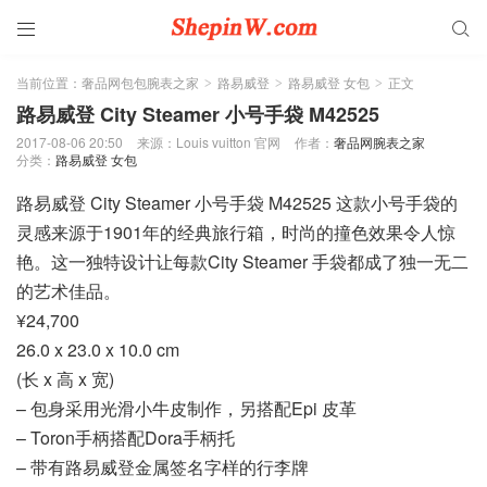


当前位置：
奢品网包包腕表之家
路易威登
路易威登 女包
正文
>
>
>
路易威登 City Steamer 小号手袋 M42525
2017-08-06 20:50
来源：Louis vuitton 官网
作者：
奢品网腕表之家
分类：
路易威登 女包
路易威登 City Steamer 小号手袋 M42525 这款小号手袋的
灵感来源于1901年的经典旅行箱，时尚的撞色效果令人惊
艳。这一独特设计让每款City Steamer 手袋都成了独一无二
的艺术佳品。
¥24,700
26.0 x 23.0 x 10.0 cm
(长 x 高 x 宽)
– 包身采用光滑小牛皮制作，另搭配Epi 皮革
– Toron手柄搭配Dora手柄托
– 带有路易威登金属签名字样的行李牌