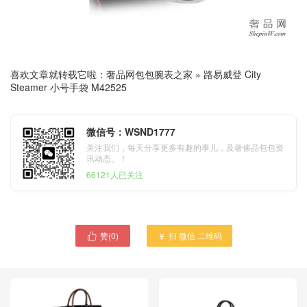
喜欢文章就转载它啦：
奢品网包包腕表之家
»
路易威登 City
Steamer 小号手袋 M42525
微信号：WSND1777
关注我们，每天分享更多有趣的事儿，及奢侈品包包资
讯动态。！
66121人已关注
赞(
0
)
扫 微信 二维码

