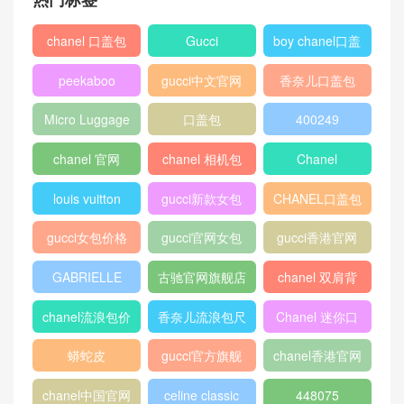
香奈儿菱格包链条 Chanel Cl
assic Flap小号经典款口盖包
小羊皮
路易威登 Neverfull 中号手袋
M40995 米黄色
热门标签
chanel 口盖包
Gucci
boy chanel口盖
包
peekaboo
gucci中文官网
香奈儿口盖包
2018
Micro Luggage
口盖包
400249
chanel 官网
chanel 相机包
Chanel