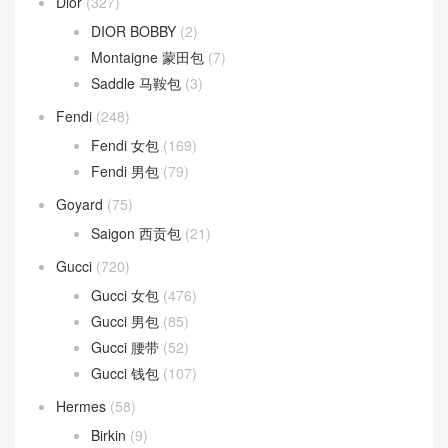
Dior
(327)
DIOR BOBBY
(2)
Montaigne 蒙田包
(7)
Saddle 马鞍包
(3)
Fendi
(248)
Fendi 女包
(169)
Fendi 男包
(79)
Goyard
(75)
Saigon 西贡包
(21)
Gucci
(720)
Gucci 女包
(476)
Gucci 男包
(85)
Gucci 腰带
(52)
Gucci 钱包
(107)
Hermes
(58)
Birkin
(9)