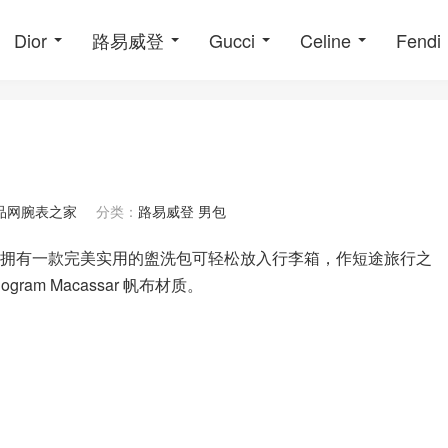
Dior
路易威登
Gucci
Celine
Fendi
品网腕表之家
分类：
路易威登 男包
都希望拥有一款完美实用的盥洗包可轻松放入行李箱，作短途旅行之
m Macassar 帆布材质。