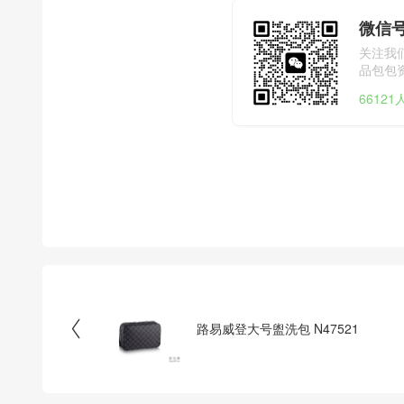
微信号
关注我
品包包
6612

路易威登大号盥洗包 N47521