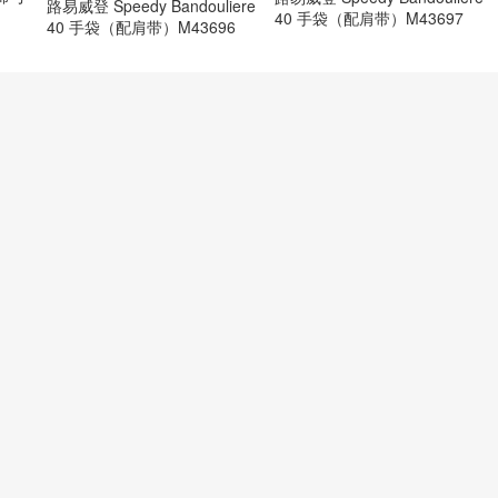
路易威登 Speedy Bandouliere
40 手袋（配肩带）M43697
40 手袋（配肩带）M43696