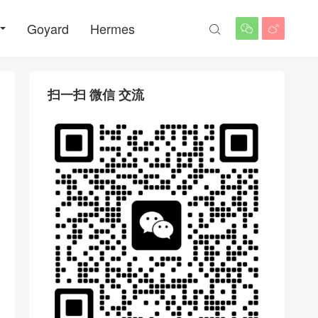
Goyard
Hermes



扫一扫 微信 交流