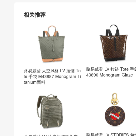
相关推荐
路易威登 LV 拉链 Tote 手
路易威登 太空风格 LV 拉链 To
43890 Monogram Glaze
te 手袋 M43887 Monogram Ti
tanium面料
路易威登 LV STORIES 