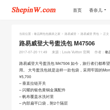
首页
香奈儿
当前位置：
奢品网包包腕表之家
路易威登
路易威登 男包
正文
>
>
>
路易威登大号盥洗包 M47506
2017-07-20 11:49
来源：Louis Vuitton 官网
作者：
奢
路易威登大号盥洗包 M47506 如今，旅行者们
用。 大号盥洗包就是这样一款包袋，采用牢固的Monogra
¥5,700
– 垂直拉链开关
– 闪耀的银色黄铜金属配件
– 帆布覆盖水洗衬里
– 内部扁平口袋，附2个隔层