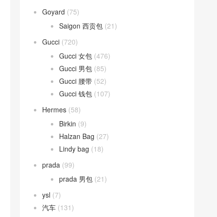
Goyard
(75)
Saigon 西贡包
(21)
Gucci
(720)
Gucci 女包
(476)
Gucci 男包
(85)
Gucci 腰带
(52)
Gucci 钱包
(107)
Hermes
(58)
Birkin
(9)
Halzan Bag
(27)
Lindy bag
(18)
prada
(99)
prada 男包
(21)
ysl
(7)
汽车
(131)