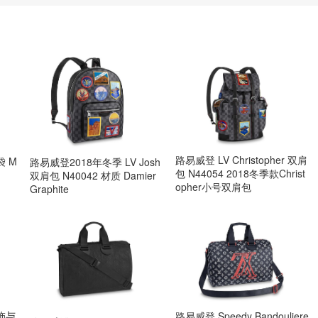
路易威登 LV Christopher 双肩
袋 M
路易威登2018年冬季 LV Josh
包 N44054 2018冬季款Christ
双肩包 N40042 材质 Damier
opher小号双肩包
Graphite
包饰与
路易威登 Speedy Bandouliere