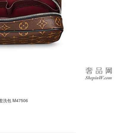
洗包 M47506