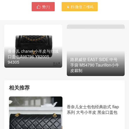
赞(
1
)
扫 微信 二维码


香奈儿 chanel 小羊皮与丝绒
口盖包A98796 Y82005
路易威登 EAST SIDE 中号
94305
手袋 M54790 Taurillon小牛
皮裁制
相关推荐