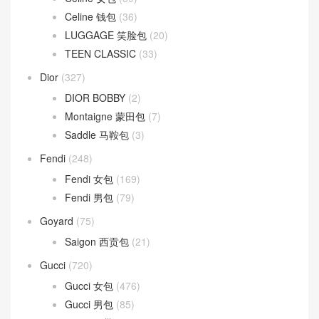
Celine 钱包
(36)
LUGGAGE 笑脸包
(20)
TEEN CLASSIC
(33)
Dior
(327)
DIOR BOBBY
(2)
Montaigne 蒙田包
(7)
Saddle 马鞍包
(3)
Fendi
(248)
Fendi 女包
(169)
Fendi 男包
(79)
Goyard
(75)
Saigon 西贡包
(21)
Gucci
(720)
Gucci 女包
(476)
Gucci 男包
(85)