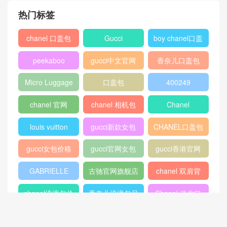
热门标签
chanel 口盖包
Gucci
boy chanel口盖
包
peekaboo
gucci中文官网
香奈儿口盖包
2018
Micro Luggage
口盖包
400249
chanel 官网
chanel 相机包
Chanel
louis vuitton
gucci新款女包
CHANEL口盖包
gucci女包价格
gucci官网女包
gucci香港官网
GABRIELLE
古驰官网旗舰店
chanel 双肩背
包
chanel流浪包价
香奈儿流浪包尺
Chanel 迷你口
格
寸
盖包
蟒蛇皮
gucci官方旗舰
chanel香港官网