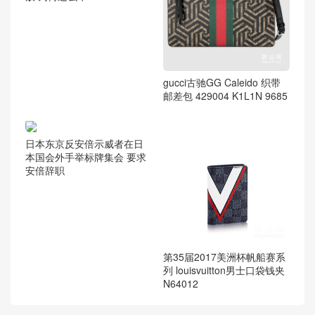
gucci古驰GG Caleido 织带
邮差包 429004 K1L1N 9685
日本东京反安倍示威者在日
本国会外手举标牌集会 要求
安倍辞职
第35届2017美洲杯帆船赛系
列 louisvuitton男士口袋钱夹
N64012