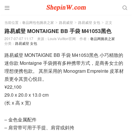


当前位置：
奢品网包包腕表之家
路易威登
路易威登 女包
正文
>
>
>
路易威登 MONTAIGNE BB 手袋 M41053黑色
2017-07-07 11:17
来源：Louis Vuitton官网
作者：
奢品网腕表之家
分类：
路易威登 女包
路易威登 MONTAIGNE BB 手袋 M41053黑色 小巧精致的
迷你款 Montaigne 手袋拥有多种携带方式，是商务女士的
理想便携包款。 其所采用的 Monogram Empreinte 皮革材
质更令其赏心悦目。
¥22,100
29.0 x 20.0 x 13.0 cm
(长 x 高 x 宽)
– 金色金属配件
– 肩背带可用于手提、肩背或斜挎