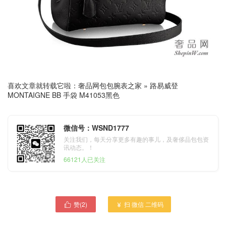
喜欢文章就转载它啦：
奢品网包包腕表之家
»
路易威登
MONTAIGNE BB 手袋 M41053黑色
微信号：WSND1777
关注我们，每天分享更多有趣的事儿，及奢侈品包包资
讯动态。！
66121人已关注
赞(
2
)
扫 微信 二维码

