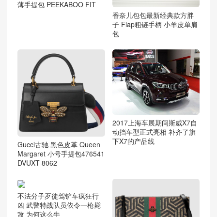
薄手提包 PEEKABOO FIT
香奈儿包包最新经典款方胖
子 Flap粗链手柄 小羊皮单肩
包
2017上海车展期间斯威X7自
动挡车型正式亮相 补齐了旗
下X7的产品线
Gucci古驰 黑色皮革 Queen
Margaret 小号手提包476541
DVUXT 8062
不法分子歹徒驾铲车疯狂行
凶 武警特战队员依令一枪毙
敌 为何这么牛