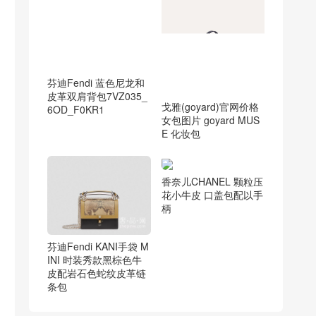
芬迪Fendi 蓝色尼龙和
皮革双肩背包7VZ035_
戈雅(goyard)官网价格
6OD_F0KR1
女包图片 goyard MUS
E 化妆包
香奈儿CHANEL 颗粒压
花小牛皮 口盖包配以手
柄
芬迪Fendi KANI手袋 M
INI 时装秀款黑棕色牛
皮配岩石色蛇纹皮革链
条包