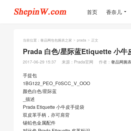
首页
香奈儿
当前位置：
奢品网包包腕表之家
prada
正文
>
>
Prada 白色/星际蓝Etiquette 小
2017-06-29 15:37
来源：Prada官网
作者：
奢品网腕
手提包
1BG122_PEO_F0SCC_V_OOO
颜色白色/星际蓝
_描述
Prada Etiquette 小牛皮手提袋
双皮革手柄，亦可肩背
锡铅色金属配件
对比色 Prada Etiquette 皮革标识