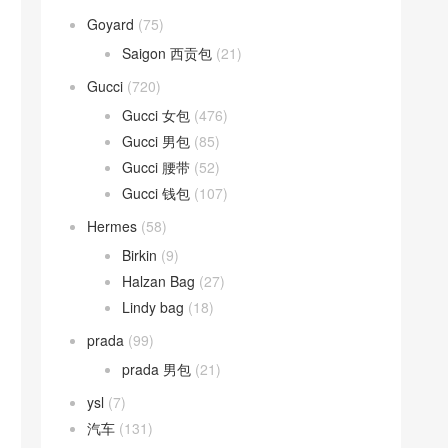
Goyard
(75)
Saigon 西贡包
(21)
Gucci
(720)
Gucci 女包
(476)
Gucci 男包
(85)
Gucci 腰带
(52)
Gucci 钱包
(107)
Hermes
(58)
Birkin
(9)
Halzan Bag
(27)
Lindy bag
(18)
prada
(99)
prada 男包
(21)
ysl
(7)
汽车
(131)