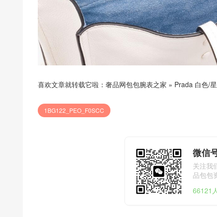
喜欢文章就转载它啦：
奢品网包包腕表之家
»
Prada 白色/
1BG122_PEO_F0SCC
微信号
关注我
品包包
6612