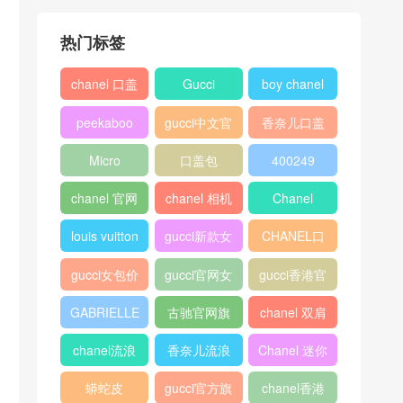
热门标签
chanel 口盖
Gucci
boy chanel
包
口盖包
peekaboo
gucci中文官
香奈儿口盖
网
包2018
Micro
口盖包
400249
Luggage
chanel 官网
chanel 相机
Chanel
包
louis vuitton
gucci新款女
CHANEL口
包
盖包
gucci女包价
gucci官网女
gucci香港官
格
包
网
GABRIELLE
古驰官网旗
chanel 双肩
舰店
背包
chanel流浪
香奈儿流浪
Chanel 迷你
包价格
包尺寸
口盖包
蟒蛇皮
gucci官方旗
chanel香港