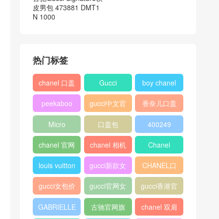
皮男包 473881 DMT1
N 1000
热门标签
chanel 口盖
Gucci
boy chanel
包
口盖包
peekaboo
gucci中文官
香奈儿口盖
网
包2018
Micro
口盖包
400249
Luggage
chanel 官网
chanel 相机
Chanel
包
louis vuitton
gucci新款女
CHANEL口
包
盖包
gucci女包价
gucci官网女
gucci香港官
格
包
网
GABRIELLE
古驰官网旗
chanel 双肩