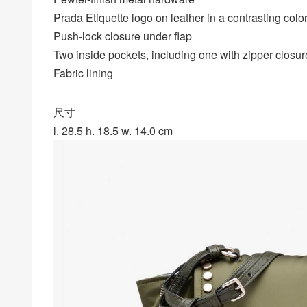
Prada Etiquette logo on leather in a contrasting colo
Push-lock closure under flap
Two inside pockets, including one with zipper closur
Fabric lining
尺寸
l. 28.5 h. 18.5 w. 14.0 cm