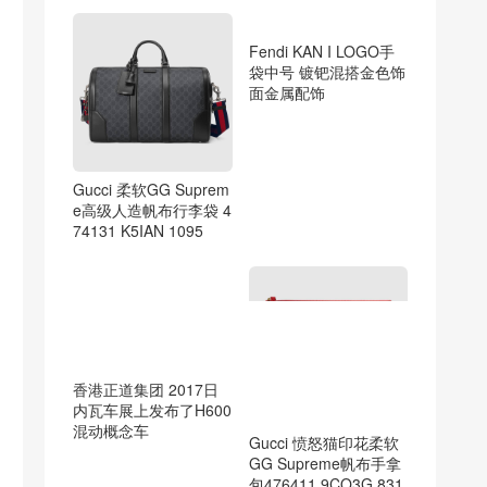
Fendi KAN I LOGO手
袋中号 镀钯混搭金色饰
Gucci 柔软GG Suprem
面金属配饰
e高级人造帆布行李袋 4
74131 K5IAN 1095
香港正道集团 2017日
内瓦车展上发布了H600
混动概念车
Gucci 愤怒猫印花柔软
GG Supreme帆布手拿
包476411 9CO3G 831