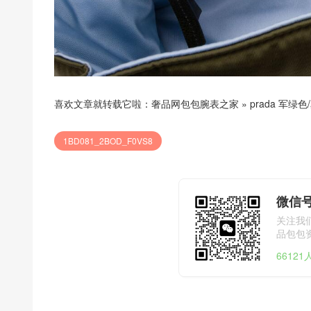
喜欢文章就转载它啦：
奢品网包包腕表之家
»
prada 军绿色/
1BD081_2BOD_F0VS8
微信号
关注我
品包包
6612