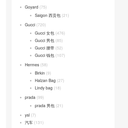
Goyard
(75)
Saigon 西贡包
(21)
Gucci
(720)
Gucci 女包
(476)
Gucci 男包
(85)
Gucci 腰带
(52)
Gucci 钱包
(107)
Hermes
(58)
Birkin
(9)
Halzan Bag
(27)
Lindy bag
(18)
prada
(99)
prada 男包
(21)
ysl
(7)
汽车
(131)