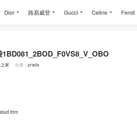
Dior
路易威登
Gucci
Celine
Fendi
袋1BD081_2BOD_F0VS8_V_OBO
表之家
分类：
prada
stud trim