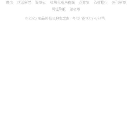
微信
找回密码
标签云
模块化布局页面
点赞墙
点赞排行
热门标签
网址导航
读者墙
© 2026
奢品网包包腕表之家
粤ICP备16097874号