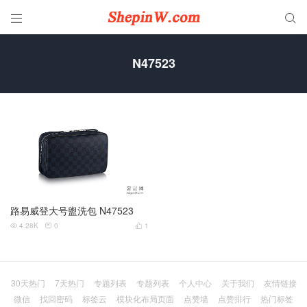


N47523
路易威登大号盥洗包 N47523
4.28K
0
1



30天热门
7天热门
专题列表
专题列表
个人中心
关于我们
友情链接
微信
找回密码
标签云
模块化布局页面
点赞墙
点赞排行
热门标签