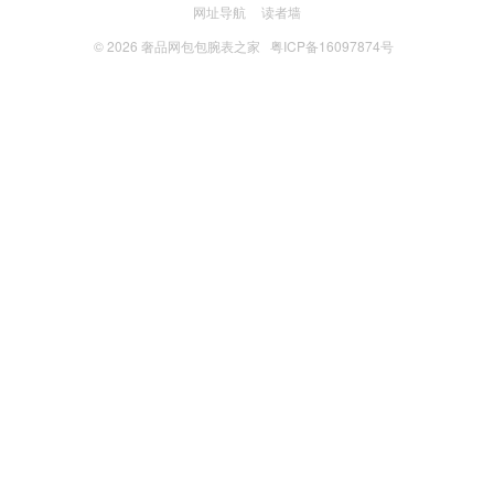
网址导航
读者墙
© 2026
奢品网包包腕表之家
粤ICP备16097874号