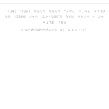
30天热门
7天热门
专题列表
专题列表
个人中心
关于我们
友情链接
微信
找回密码
标签云
模块化布局页面
点赞墙
点赞排行
热门标签
网址导航
读者墙
© 2026
奢品网包包腕表之家
粤ICP备16097874号