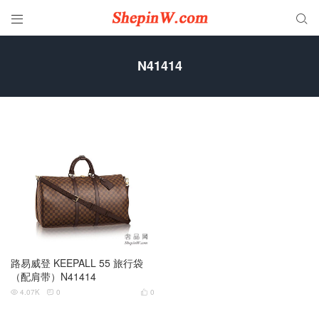


N41414
路易威登 KEEPALL 55 旅行袋
（配肩带）N41414
4.07K
0
0


