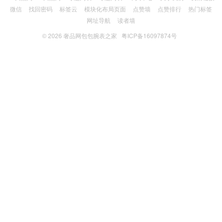
微信
找回密码
标签云
模块化布局页面
点赞墙
点赞排行
热门标签
网址导航
读者墙
© 2026
奢品网包包腕表之家
粤ICP备16097874号