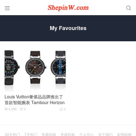


My Favourites
Louis Vuitton奢侈品品牌推出了
首款智能腕表 Tambour Horizon
4.29K
0
4



30天热门
7天热门
专题列表
专题列表
个人中心
关于我们
友情链接