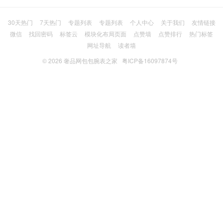
30天热门
7天热门
专题列表
专题列表
个人中心
关于我们
友情链接
微信
找回密码
标签云
模块化布局页面
点赞墙
点赞排行
热门标签
网址导航
读者墙
© 2026
奢品网包包腕表之家
粤ICP备16097874号