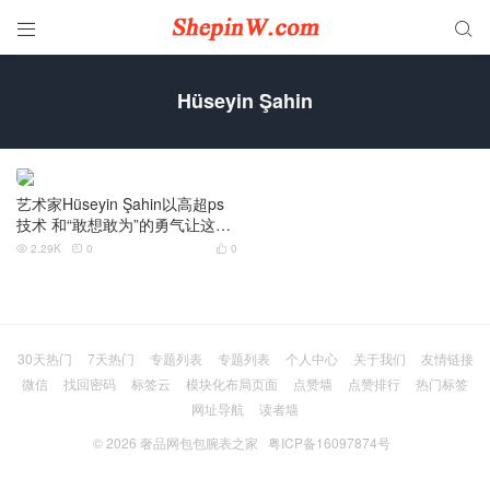


Hüseyin Şahin
艺术家Hüseyin Şahin以高超ps
技术 和“敢想敢为”的勇气让这世
界变得“乱七八糟”
2.29K
0
0



30天热门
7天热门
专题列表
专题列表
个人中心
关于我们
友情链接
微信
找回密码
标签云
模块化布局页面
点赞墙
点赞排行
热门标签
网址导航
读者墙
© 2026
奢品网包包腕表之家
粤ICP备16097874号